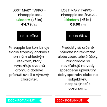
LOST MARY TAPPO -
LOST MARY TAPPO -
Pineapple Ice
Pineapple Ice 2PACK
20mg/ml
[EXP: 23.02.2026]
Skladom
(>5 ks)
Skladom
(>5 ks)
€4,79
€6,50
/ ks
/ ks
DO KOŠÍKA
DO KOŠÍKA
Pineapple Ice kombinuje
Produkty sú určené
sladký tropický ananás s
výlučne na rekvizitné
jemným chladivým
alebo zberateľské účely.
efektom, ktorý
Reklamácie sa
zvýrazňuje ovocnú
nevzťahujú na vady
arómu a dodáva
spôsobené uplynutím
príchuti svieži a výrazný
doby spotreby alebo na
charakter.
subjektívnu
nespokojnosť s
obsahom....
1000+ POTIAHNUTÍ!
600+ POTIAHNUTÍ!