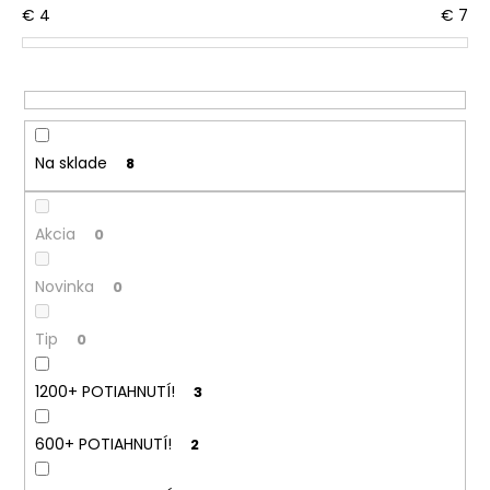
€
4
€
7
d
á
u
j
k
s
t
ť
o
?
v
Na sklade
8
Akcia
0
HĽADAŤ
Novinka
0
Tip
0
O
d
1200+ POTIAHNUTÍ!
p
3
o
r
600+ POTIAHNUTÍ!
2
ú