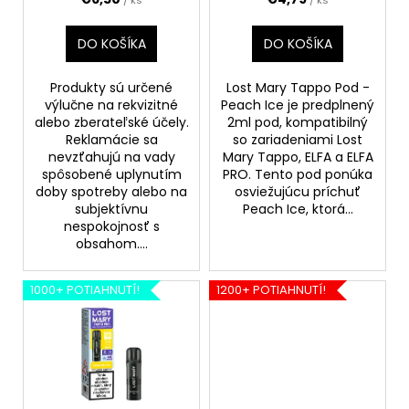
/ ks
/ ks
k
t
DO KOŠÍKA
DO KOŠÍKA
o
v
Produkty sú určené
Lost Mary Tappo Pod -
výlučne na rekvizitné
Peach Ice je predplnený
alebo zberateľské účely.
2ml pod, kompatibilný
Reklamácie sa
so zariadeniami Lost
nevzťahujú na vady
Mary Tappo, ELFA a ELFA
spôsobené uplynutím
PRO. Tento pod ponúka
doby spotreby alebo na
osviežujúcu príchuť
subjektívnu
Peach Ice, ktorá...
nespokojnosť s
obsahom....
1000+ POTIAHNUTÍ!
1200+ POTIAHNUTÍ!