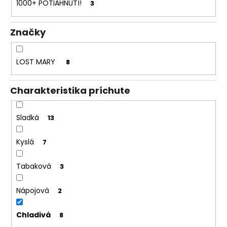
č
1000+ POTIAHNUTÍ!
3
a
m
Značky
e
LOST MARY
8
KURWA
COLLECTION
FROST
Charakteristika príchute
ICE|EXP:12.12.2025
€2,50
Pôvodne:
Sladká
13
€5,50
Kyslá
7
Tabaková
3
Nápojová
2
Chladivá
8