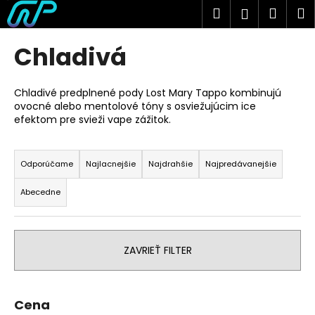
K
Prejsť
Hľadať
Náku
M
Prihlásen
na
o
obsah
Späť
Späť
košík
š
Chladivá
í
Č
k
o
Chladivé predplnené pody Lost Mary Tappo kombinujú
ovocné alebo mentolové tóny s osviežujúcim ice
p
efektom pre svieži vape zážitok.
o
R
t
a
r
Odporúčame
Najlacnejšie
Najdrahšie
Najpredávanejšie
d
e
Abecedne
e
b
n
u
i
j
ZAVRIEŤ FILTER
e
e
p
t
r
e
Cena
o
n