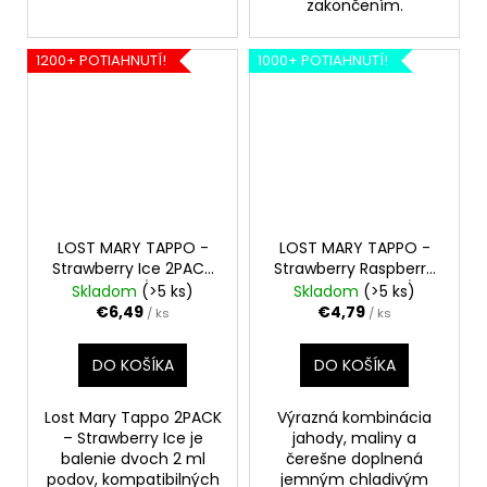
zakončením.
1200+ POTIAHNUTÍ!
1000+ POTIAHNUTÍ!
LOST MARY TAPPO -
LOST MARY TAPPO -
Strawberry Ice 2PACK
Strawberry Raspberry
20mg/ml
Cherry Ice
20mg/ml
Skladom
(>5 ks)
Skladom
(>5 ks)
€6,49
€4,79
/ ks
/ ks
DO KOŠÍKA
DO KOŠÍKA
Lost Mary Tappo 2PACK
Výrazná kombinácia
– Strawberry Ice je
jahody, maliny a
balenie dvoch 2 ml
čerešne doplnená
podov, kompatibilných
jemným chladivým