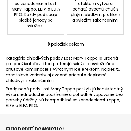
so zariadeniami Lost
efektom vytvára
Mary Tappo, ELFA a ELFA
bohatú ovocnú chuť s
PRO. Každý pod spája
plným sladkým profilom
sladké jahody so
a sviežim zakončením.
sviežim...
8
položiek celkom
O
v
Kategória chladivých podov Lost Mary Tappo je určená
l
pre používateľov, ktorí preferujú svieže a osviežujúce
á
chuťové kombinácie s výrazným ice efektom. Nájdeš tu
d
mentolové varianty aj ovocné príchute doplnené
a
chladivým zakončením.
c
Predplnené pody Lost Mary Tappo poskytujú konzistentný
i
výkon, jednoduché používanie a pohodlné vapovanie bez
e
potreby údržby. Sú kompatibilné so zariadeniami Tappo,
p
ELFA a ELFA PRO.
r
Z
v
k
á
Odoberať newsletter
y