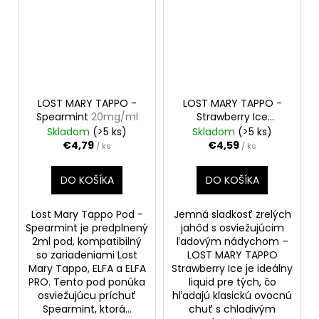
LOST MARY TAPPO -
LOST MARY TAPPO -
Spearmint
20mg/ml
Strawberry Ice
20mg/ml
Skladom
(>5 ks)
Skladom
(>5 ks)
€4,79
€4,59
/ ks
/ ks
DO KOŠÍKA
DO KOŠÍKA
Lost Mary Tappo Pod -
Jemná sladkosť zrelých
Spearmint je predplnený
jahôd s osviežujúcim
2ml pod, kompatibilný
ľadovým nádychom –
so zariadeniami Lost
LOST MARY TAPPO
Mary Tappo, ELFA a ELFA
Strawberry Ice je ideálny
PRO. Tento pod ponúka
liquid pre tých, čo
osviežujúcu príchuť
hľadajú klasickú ovocnú
Spearmint, ktorá...
chuť s chladivým