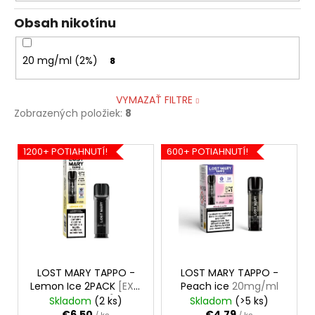
Obsah nikotínu
20 mg/ml (2%)
8
VYMAZAŤ FILTRE
Zobrazených položiek:
8
V
1200+ POTIAHNUTÍ!
600+ POTIAHNUTÍ!
ý
p
i
s
p
r
o
LOST MARY TAPPO -
LOST MARY TAPPO -
Lemon Ice 2PACK
[EXP:
Peach ice
20mg/ml
d
23.02.2026]
Skladom
(2 ks)
Skladom
(>5 ks)
u
€6,50
€4,79