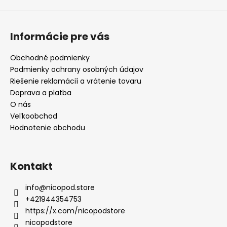
ý
p
i
Informácie pre vás
s
u
Obchodné podmienky
Podmienky ochrany osobných údajov
Riešenie reklamácií a vrátenie tovaru
Doprava a platba
O nás
Veľkoobchod
Hodnotenie obchodu
Kontakt
info
@
nicopod.store
+421944354753
https://x.com/nicopodstore
nicopodstore