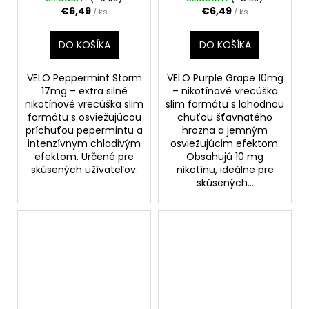
€6,49
€6,49
/ ks
/ ks
DO KOŠÍKA
DO KOŠÍKA
VELO Peppermint Storm
VELO Purple Grape 10mg
17mg – extra silné
– nikotínové vrecúška
nikotínové vrecúška slim
slim formátu s lahodnou
formátu s osviežujúcou
chuťou šťavnatého
príchuťou pepermintu a
hrozna a jemným
intenzívnym chladivým
osviežujúcim efektom.
efektom. Určené pre
Obsahujú 10 mg
skúsených užívateľov.
nikotínu, ideálne pre
skúsených...