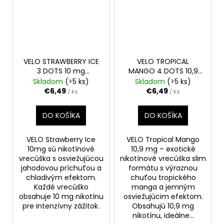
VELO STRAWBERRY ICE
VELO TROPICAL
3 DOTS 10 mg
MANGO 4 DOTS 10,9
ORIGINAL SLIM
mg
ORIGINAL SLIM
Skladom
(>5 ks)
Skladom
(>5 ks)
€6,49
€6,49
/ ks
/ ks
DO KOŠÍKA
DO KOŠÍKA
VELO Strawberry Ice
VELO Tropical Mango
10mg sú nikotínové
10,9 mg – exotické
vrecúška s osviežujúcou
nikotínové vrecúška slim
jahodovou príchuťou a
formátu s výraznou
chladivým efektom.
chuťou tropického
Každé vrecúško
manga a jemným
obsahuje 10 mg nikotínu
osviežujúcim efektom.
pre intenzívny zážitok.
Obsahujú 10,9 mg
nikotínu, ideálne...