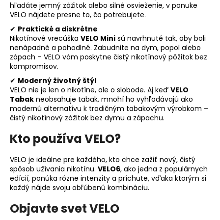
hľadáte jemný zážitok alebo silné osvieženie, v ponuke
á
VELO nájdete presne to, čo potrebujete.
j
✔
Praktické a diskrétne
s
Nikotínové vrecúška
VELO Mini
sú navrhnuté tak, aby boli
ť
nenápadné a pohodlné. Zabudnite na dym, popol alebo
zápach – VELO vám poskytne čistý nikotínový pôžitok bez
?
kompromisov.
✔
Moderný životný štýl
VELO nie je len o nikotíne, ale o slobode. Aj keď
VELO
Tabak
neobsahuje tabak, mnohí ho vyhľadávajú ako
modernú alternatívu k tradičným tabakovým výrobkom –
HĽADAŤ
čistý nikotínový zážitok bez dymu a zápachu.
Kto používa VELO?
O
VELO je ideálne pre každého, kto chce zažiť nový, čistý
d
spôsob užívania nikotínu.
VELO6
, ako jedna z populárnych
p
edícií, ponúka rôzne intenzity a príchute, vďaka ktorým si
o
každý nájde svoju obľúbenú kombináciu.
r
Objavte svet VELO
ú