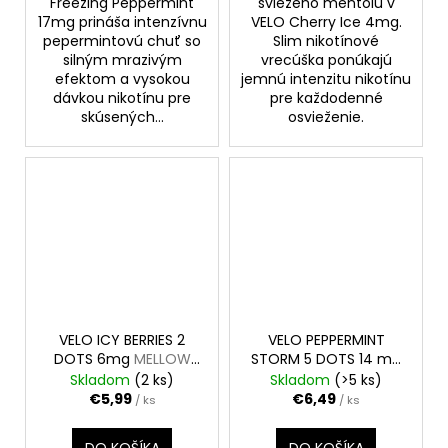
Freezing Peppermint
sviežeho mentolu v
17mg prináša intenzívnu
VELO Cherry Ice 4mg.
pepermintovú chuť so
Slim nikotínové
silným mrazivým
vrecúška ponúkajú
efektom a vysokou
jemnú intenzitu nikotínu
dávkou nikotínu pre
pre každodenné
skúsených...
osvieženie.
VELO ICY BERRIES 2
VELO PEPPERMINT
DOTS 6mg
MELLOW
STORM 5 DOTS 14 mg
MINI
INTENSE SLIM
Skladom
(2 ks)
Skladom
(>5 ks)
€5,99
€6,49
/ ks
/ ks