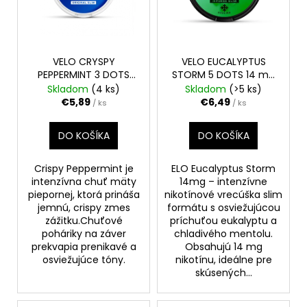
s
o
p
d
r
u
o
VELO CRYSPY
VELO EUCALYPTUS
k
PEPPERMINT 3 DOTS
STORM 5 DOTS 14 mg
d
t
10mg
ORIGINAL SLIM
INTENSE SLIM
Skladom
(4 ks)
Skladom
(>5 ks)
u
o
€5,89
€6,49
/ ks
/ ks
k
v
t
DO KOŠÍKA
DO KOŠÍKA
o
v
Crispy Peppermint je
ELO Eucalyptus Storm
intenzívna chuť mäty
14mg – intenzívne
piepornej, ktorá prináša
nikotínové vrecúška slim
jemnú, crispy zmes
formátu s osviežujúcou
zážitku.Chuťové
príchuťou eukalyptu a
poháriky na záver
chladivého mentolu.
prekvapia prenikavé a
Obsahujú 14 mg
osviežujúce tóny.
nikotínu, ideálne pre
skúsených...