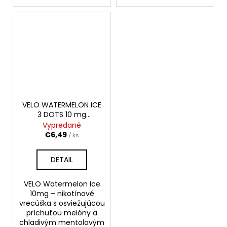
VELO WATERMELON ICE
3 DOTS 10 mg
ORIGINAL SLIM
Vypredané
€6,49
/ ks
DETAIL
VELO Watermelon Ice
10mg – nikotínové
vrecúška s osviežujúcou
príchuťou melóny a
chladivým mentolovým