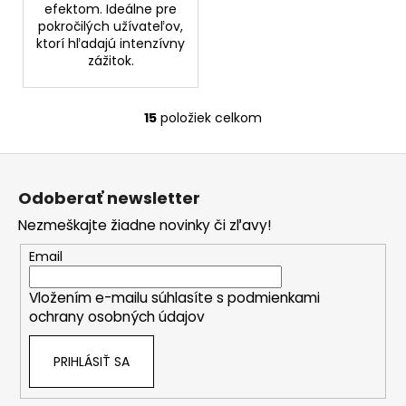
efektom. Ideálne pre
pokročilých užívateľov,
ktorí hľadajú intenzívny
zážitok.
15
položiek celkom
O
v
Z
l
á
á
Odoberať newsletter
d
p
a
Nezmeškajte žiadne novinky či zľavy!
ä
c
t
Email
i
i
e
Vložením e-mailu súhlasíte s
podmienkami
e
p
ochrany osobných údajov
r
v
PRIHLÁSIŤ SA
k
y
v