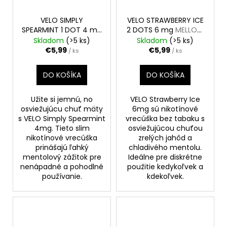
VELO SIMPLY
VELO STRAWBERRY ICE
SPEARMINT 1 DOT 4 mg
2 DOTS 6 mg
MELLOW
MELLOW MINI
MINI
Skladom
(>5 ks)
Skladom
(>5 ks)
€5,99
€5,99
/ ks
/ ks
DO KOŠÍKA
DO KOŠÍKA
Užite si jemnú, no
VELO Strawberry Ice
osviežujúcu chuť mäty
6mg sú nikotínové
s VELO Simply Spearmint
vrecúška bez tabaku s
4mg. Tieto slim
osviežujúcou chuťou
nikotínové vrecúška
zrelých jahôd a
prinášajú ľahký
chladivého mentolu.
mentolový zážitok pre
Ideálne pre diskrétne
nenápadné a pohodlné
použitie kedykoľvek a
používanie.
kdekoľvek.