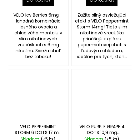
DO KOŠÍKA
DO KOŠÍKA
VELO Icy Berries 6mg –
Zažite silný osviežujúci
lahodná kombinácia
efekt s VELO Peppermint
lesného ovocia a
Storm 14mg! Tieto slim
chladivého mentolu v
nikotínové vrecúška
slim nikotínových
prinášajú explóziu
vrecúškach s 6 mg
pepermintovej chuti s
nikotínu. Svieža chuť
ľadovým chladom,
bez tabaku!
ideálne pre tých, ktorí...
VELO PEPPERMINT
VELO PURPLE GRAPE 4
STORM 6 DOTS 17 mg
DOTS 10,9 mg
X-INTENSE SLIM
ORIGINAL SLIM
Skladom
(>5 ks)
Skladom
(>5 ks)