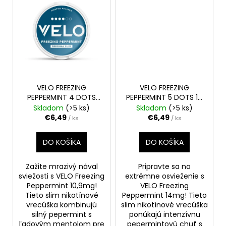
VELO FREEZING
VELO FREEZING
PEPPERMINT 4 DOTS
PEPPERMINT 5 DOTS 14
10,9 mg
ORIGINAL SLIM
mg
INTENSE SLIM
Skladom
(>5 ks)
Skladom
(>5 ks)
€6,49
€6,49
/ ks
/ ks
DO KOŠÍKA
DO KOŠÍKA
Zažite mrazivý nával
Pripravte sa na
sviežosti s VELO Freezing
extrémne osvieženie s
Peppermint 10,9mg!
VELO Freezing
Tieto slim nikotínové
Peppermint 14mg! Tieto
vrecúška kombinujú
slim nikotínové vrecúška
silný pepermint s
ponúkajú intenzívnu
ľadovým mentolom pre
pepermintovú chuť s