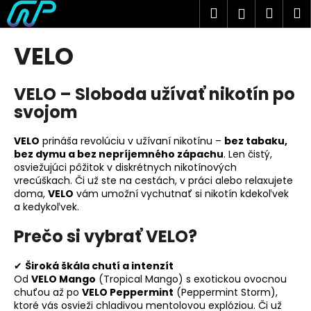
K
Prejsť
Hľadať
Náku
M
Prihlásen
na
o
obsah
Späť
Späť
košík
š
VELO
í
Č
k
VELO – Sloboda užívať nikotín po
o
svojom
p
o
VELO
prináša revolúciu v užívaní nikotínu –
bez tabaku,
t
bez dymu a bez nepríjemného zápachu
. Len čistý,
r
osviežujúci pôžitok v diskrétnych nikotínových
e
vrecúškach. Či už ste na cestách, v práci alebo relaxujete
doma,
VELO
vám umožní vychutnať si nikotín kdekoľvek
b
a kedykoľvek.
u
Prečo si vybrať VELO?
j
e
✔
Široká škála chutí a intenzít
t
Od
VELO Mango
(Tropical Mango) s exotickou ovocnou
e
chuťou až po
VELO Peppermint
(Peppermint Storm),
ktoré vás osvieži chladivou mentolovou explóziou. Či už
n