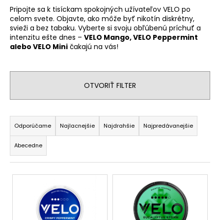
č
Pripojte sa k tisíckam spokojných užívateľov VELO po
a
celom svete. Objavte, ako môže byť nikotín diskrétny,
m
svieži a bez tabaku. Vyberte si svoju obľúbenú príchuť a
e
intenzitu ešte dnes –
VELO Mango, VELO Peppermint
alebo VELO Mini
čakajú na vás!
ELFA
PRO
POD
OTVORIŤ FILTER
STRAWBERRY
RASPBERRY
V2
R
€8,85
a
Odporúčame
Najlacnejšie
Najdrahšie
Najpredávanejšie
d
Abecedne
e
n
V
i
ý
e
p
p
i
r