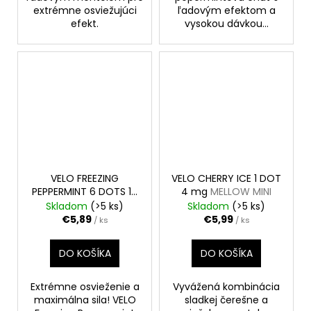
extrémne osviežujúci
ľadovým efektom a
efekt.
vysokou dávkou...
VELO FREEZING
VELO CHERRY ICE 1 DOT
PEPPERMINT 6 DOTS 17
4 mg
MELLOW MINI
mg
X-INTENSE SLIM
Skladom
(>5 ks)
Skladom
(>5 ks)
€5,89
€5,99
/ ks
/ ks
DO KOŠÍKA
DO KOŠÍKA
Extrémne osvieženie a
Vyvážená kombinácia
maximálna sila! VELO
sladkej čerešne a