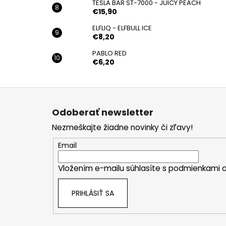
TESLA BAR ST-7000 - JUICY PEACH
€15,90
ELFLIQ - ELFBULL ICE
€8,20
PABLO RED
€6,20
Z
á
Odoberať newsletter
p
Nezmeškajte žiadne novinky či zľavy!
ä
t
Email
i
Vložením e-mailu súhlasíte s
podmienkami o
e
PRIHLÁSIŤ SA