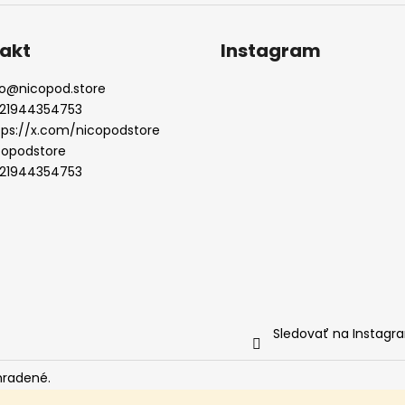
akt
Instagram
o
@
nicopod.store
21944354753
tps://x.com/nicopodstore
copodstore
21944354753
Sledovať na Instagr
hradené.