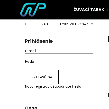
K
Prejsť
na
o
ŽUVACÍ TABAK
obsah
Späť
Späť
š
do
do
í
Domov
VAPE
HYBRIDNÉ E-CIGARETY
k
obchodu
obchodu
B
o
Prihlásenie
č
n
E-mail
ý
p
Heslo
a
n
PRIHLÁSIŤ SA
e
Nová registrácia
Zabudnuté heslo
l
Cena