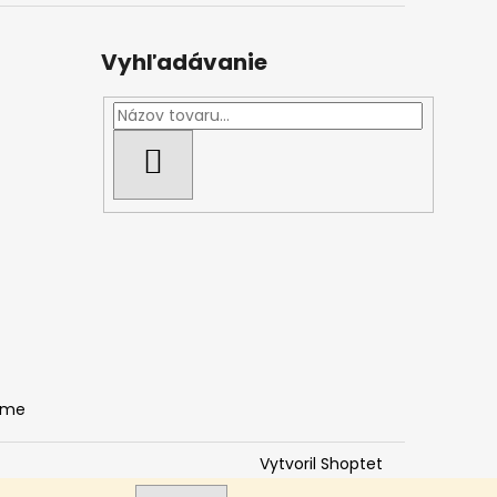
Vyhľadávanie
HĽADAŤ
ame
Vytvoril Shoptet