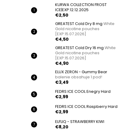
KURWA COLLECTION FROST
ICE|EXP:12.12.2025
€2,50
GREATEST Cold Dry 8 mg
White
Gold nicotine pouches
[EXP:15.07.2026]
€4,50
GREATEST Cold Dry 16 mg
White
Gold nicotine pouches
[EXP:15.07.2026]
€4,90
ELUX ZERON - Gummy Bear
balenie obsahuje 1 pod!
€3,49
FEDRS ICE COOL Enegry Hard
€2,99
FEDRS ICE COOL Raspberry Hard
€2,99
ELFLIQ - STRAWBERRY KIWI
€8,20