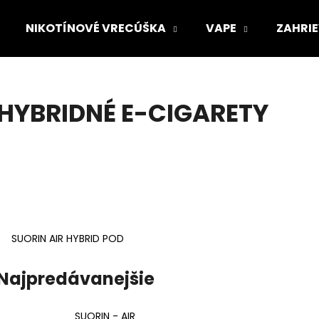
NIKOTÍNOVÉ VRECÚŠKA
VAPE
ZAHRIE
Čo potrebujete nájsť?
HYBRIDNÉ E-CIGARETY
HĽADAŤ
Odporúčame
SUORIN AIR HYBRID POD
Najpredávanejšie
SUORIN - AIR