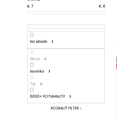
KURWA COLLECTION FROST
ICE|EXP:12.12.2025
€
7
€
8
€2,50
Pôvodne:
€5,50
Na sklade
1
Akcia
0
Novinka
1
Tip
0
6000+ POTIAHNUTÍ!
1
ROZBALIŤ FILTER