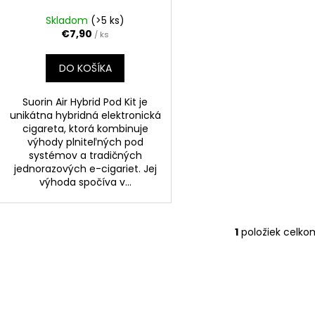
u
t
k
Skladom
(>5 ks)
o
t
€7,90
/ ks
v
o
DO KOŠÍKA
v
Suorin Air Hybrid Pod Kit je
unikátna hybridná elektronická
cigareta, ktorá kombinuje
výhody plniteľných pod
systémov a tradičných
jednorazových e-cigariet. Jej
výhoda spočíva v...
1
položiek celko
O
v
l
á
d