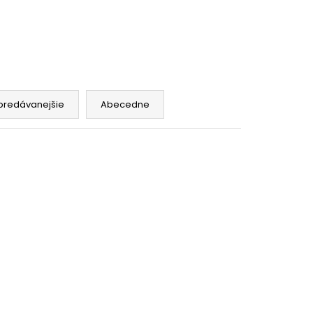
 DRY 16 MG
WHITE
 POUCHES
0
predávanejšie
Abecedne