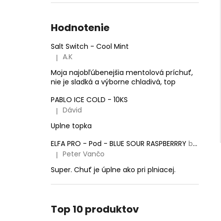
Hodnotenie
Salt Switch - Cool Mint
A.K
|
Hodnotenie produktu je 5 z 5 hviezdičiek.
Moja najobľúbenejšia mentolová príchuť,
nie je sladká a výborne chladivá, top
PABLO ICE COLD - 10KS
Dávid
|
Hodnotenie produktu je 5 z 5 hviezdičiek.
Uplne topka
ELFA PRO - Pod - BLUE SOUR RASPBERRRY
balenie obsahuje 2 pody!
Peter Vančo
|
Hodnotenie produktu je 5 z 5 hviezdičiek.
Super. Chuť je úplne ako pri plniacej.
Top 10 produktov