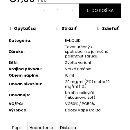
č
/ ks
Jednotková
a
DO KOŠÍKA
cena:
m
e
Opýtať sa
Strážiť
Zdieľať
KURWA
Kategória
:
E-LIQUID
ENERGY
-
Tovar určený k
FIZZY
Záruka
:
spotrebe, nie je možné
poskytnúť záruku.
CHERRY
100MG
EAN
:
Zvoľte variant
KOFEÍNU
Krajina pôvodu
:
Veľká Británia
NA
Objem náplne
:
10 ml
VRECÚŠKO
20 mg/ml (2%) alebo 10
€3,90
Obsah nikotínu
:
mg/ml (1%)
Nikotín salicylát
Obsahuje
:
(nikotínová soľ)
VG/PG
:
VG50% / PG50%
Výrobca
:
Doozy Vape Co Ltd.
Popis
Hodnotenie
Diskusia