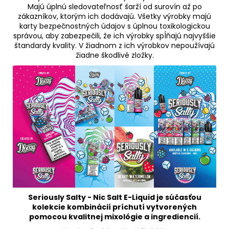
Majú úplnú sledovateľnosť šarží od surovín až po
zákazníkov, ktorým ich dodávajú. Všetky výrobky majú
karty bezpečnostných údajov s úplnou toxikologickou
správou, aby zabezpečili, že ich výrobky spĺňajú najvyššie
štandardy kvality. V žiadnom z ich výrobkov nepoužívajú
žiadne škodlivé zložky.
Seriously Salty - Nic Salt E-Liquid je súčasťou
kolekcie kombinácií príchutí vytvorených
pomocou kvalitnej mixológie a ingrediencií.