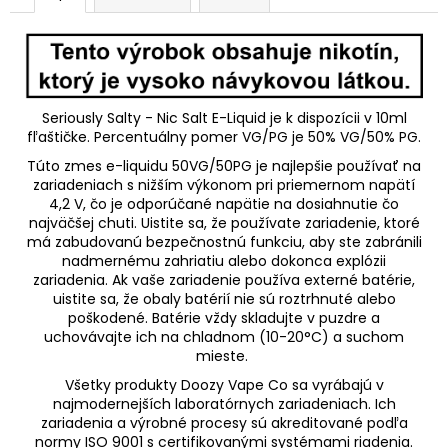
Seriously Salty - Nic Salt E-Liquid je k dispozícii v 10ml
fľaštičke. Percentuálny pomer VG/PG je 50% VG/50% PG.
Túto zmes e-liquidu 50VG/50PG je najlepšie používať na
zariadeniach s nižším výkonom pri priemernom napätí
4,2 V, čo je odporúčané napätie na dosiahnutie čo
najväčšej chuti. Uistite sa, že používate zariadenie, ktoré
má zabudovanú bezpečnostnú funkciu, aby ste zabránili
nadmernému zahriatiu alebo dokonca explózii
zariadenia. Ak vaše zariadenie používa externé batérie,
uistite sa, že obaly batérií nie sú roztrhnuté alebo
poškodené. Batérie vždy skladujte v puzdre a
uchovávajte ich na chladnom (10-20
°C)
a suchom
mieste.
Všetky produkty Doozy Vape Co sa vyrábajú v
najmodernejších laboratórnych zariadeniach. Ich
zariadenia a výrobné procesy sú akreditované podľa
normy ISO 9001 s certifikovanými systémami riadenia.