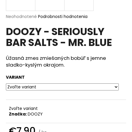
á
j
Priemerné
Neohodnotené
Podrobnosti hodnotenia
s
hodnotenie
DOOZY - SERIOUSLY
produktu
ť
je
?
BAR SALTS - MR. BLUE
0,0
z
5
hviezdičiek.
Úžasná zmes zmiešaných bobúľ s jemne
sladko-kyslým okrajom.
HĽADAŤ
VARIANT
O
d
p
Zvoľte variant
o
Značka:
DOOZY
r
ú
€7,90