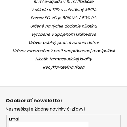
10 ml e-liquidu v 10 ml fľaštičke
V súlade s TPD a schválený MHRA
Pomer PG VG je 50% VG / 50% PG
Určené na rýchle dodanie nikotínu
Vyrobené v Spojenom kráľovstve
Uzáver odolný proti otvoreniu deťmi
Uzáver zabezpečený proti neoprávnenej manipulácii
Nikotín farmaceutickej kvality
Recyklovateľná fľaša
Z
á
Odoberať newsletter
p
Nezmeškajte žiadne novinky či zľavy!
ä
t
Email
i