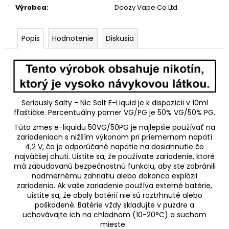
Výrobca
:
Doozy Vape Co Ltd.
Popis
Hodnotenie
Diskusia
Seriously Salty - Nic Salt E-Liquid je k dispozícii v 10ml
fľaštičke. Percentuálny pomer VG/PG je 50% VG/50% PG.
Túto zmes e-liquidu 50VG/50PG je najlepšie používať na
zariadeniach s nižším výkonom pri priemernom napätí
4,2 V, čo je odporúčané napätie na dosiahnutie čo
najväčšej chuti. Uistite sa, že používate zariadenie, ktoré
má zabudovanú bezpečnostnú funkciu, aby ste zabránili
nadmernému zahriatiu alebo dokonca explózii
zariadenia. Ak vaše zariadenie používa externé batérie,
uistite sa, že obaly batérií nie sú roztrhnuté alebo
poškodené. Batérie vždy skladujte v puzdre a
uchovávajte ich na chladnom (10-20
°C)
a suchom
mieste.