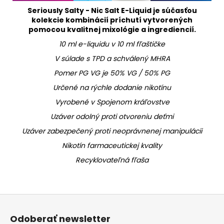
Seriously Salty - Nic Salt E-Liquid je súčasťou
kolekcie kombinácií príchutí vytvorených
pomocou kvalitnej mixológie a ingrediencií.
10 ml e-liquidu v 10 ml fľaštičke
V súlade s TPD a schválený MHRA
Pomer PG VG je 50% VG / 50% PG
Určené na rýchle dodanie nikotínu
Vyrobené v Spojenom kráľovstve
Uzáver odolný proti otvoreniu deťmi
Uzáver zabezpečený proti neoprávnenej manipulácii
Nikotín farmaceutickej kvality
Recyklovateľná fľaša
Z
á
Odoberať newsletter