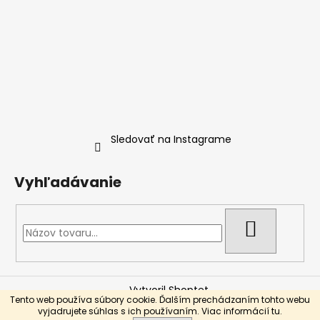
Sledovať na Instagrame
Vyhľadávanie
HĽADAŤ
Vytvoril Shoptet
Tento web používa súbory cookie. Ďalším prechádzaním tohto webu
Copyright 2026
Nicopod.Store
. Všetky práva vyhradené.
vyjadrujete súhlas s ich používaním. Viac informácií
tu
.