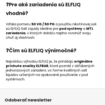
❓Pre aké zariadenia sú ELFLIQ
vhodné?
Vďaka pomeru
50 VG / 50 PG
a použitiu nikotínovej soli
sú ELFLIQ Salt Liquidy ideálne pre
pod systémy
a
MTL
zariadenia
, v ktorých dokážu naplno rozvinúť svoju
chuť aj vlastnosti.
❓Čím sú ELFLIQ výnimočné?
Najväčšou výhodou ELFLIQ je, že prinášajú
originálne
príchute značky ELFBAR
, ktoré poznáš z obľúbených
jednorazových zariadení, vo forme kvalitných salt
liquidov určených na opakované používanie v pod
systémoch.
Z
á
Odoberať newsletter
p