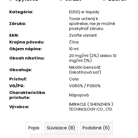
č
a
Kategória
:
ELFLIQ e-liquidy
m
Tovar určený k
e
Záruka
:
spotrebe, nie je možné
poskytnúť záruku.
EAN
:
Zvoľte variant
GREATEST
Krajina pôvodu
:
Čína
COLD
Objem náplne
:
10 ml
DRY
8
20 mg/ml (2%) alebo 10
Obsah nikotínu
:
MG
mg/ml (1%)
WHITE
Nikotín benzoát
Obsahuje
:
GOLD
(nikotínová soľ)
NICOTINE
Príchuť
:
Cola
POUCHES
VG/PG
:
VG50% / PG50%
[EXP:15.07.2026]
Charakteristika
€4,50
Nápojová
príchute
:
Pôvodne:
IMIRACLE ( SHENZHEN )
€4,90
Výrobca
:
TECHNOLOGY CO., LTD.
Popis
Súvisiace (8)
Podobné (6)