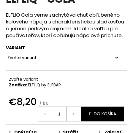
je
á
0,0
z
j
ELFLIQ Cola verne zachytáva chuť obľúbeného
5
kolového nápoja s charakteristickou sladkosťou
s
hviezdičiek.
a jemne perlivým dojmom. Ideálna voľba pre
ť
používateľov, ktorí obľubujú nápojové príchute.
?
VARIANT
HĽADAŤ
Zvoľte variant
Značka:
ELFLIQ by ELFBAR
O
€8,20
d
/ ks
p
Jednotková
o
DO KOŠÍKA
cena:
r
ú
Opýtať sa
Strážiť
Zdieľať