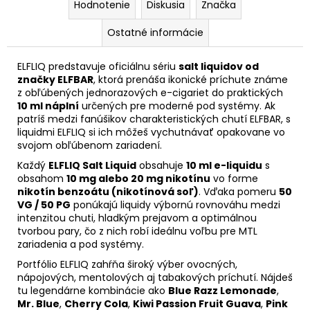
Hodnotenie
Diskusia
Značka
Ostatné informácie
ELFLIQ predstavuje oficiálnu sériu
salt liquidov od
značky ELFBAR
, ktorá prenáša ikonické príchute známe
z obľúbených jednorazových e-cigariet do praktických
10 ml náplní
určených pre moderné pod systémy. Ak
patríš medzi fanúšikov charakteristických chutí ELFBAR, s
liquidmi ELFLIQ si ich môžeš vychutnávať opakovane vo
svojom obľúbenom zariadení.
Každý
ELFLIQ Salt Liquid
obsahuje
10 ml e-liquidu
s
obsahom
10 mg alebo 20 mg nikotínu
vo forme
nikotín benzoátu (nikotínová soľ)
. Vďaka pomeru
50
VG / 50 PG
ponúkajú liquidy výbornú rovnováhu medzi
intenzitou chuti, hladkým prejavom a optimálnou
tvorbou pary, čo z nich robí ideálnu voľbu pre MTL
zariadenia a pod systémy.
Portfólio ELFLIQ zahŕňa široký výber ovocných,
nápojových, mentolových aj tabakových príchutí. Nájdeš
tu legendárne kombinácie ako
Blue Razz Lemonade
,
Mr. Blue
,
Cherry Cola
,
Kiwi Passion Fruit Guava
,
Pink