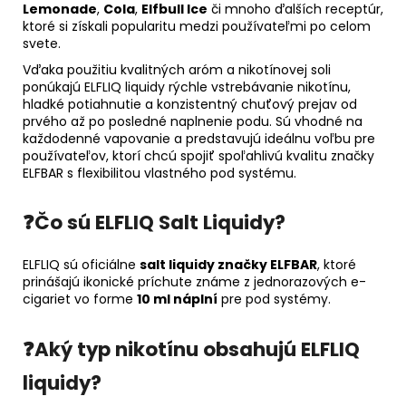
Lemonade
,
Cola
,
Elfbull Ice
či mnoho ďalších receptúr,
ktoré si získali popularitu medzi používateľmi po celom
svete.
Vďaka použitiu kvalitných aróm a nikotínovej soli
ponúkajú ELFLIQ liquidy rýchle vstrebávanie nikotínu,
hladké potiahnutie a konzistentný chuťový prejav od
prvého až po posledné naplnenie podu. Sú vhodné na
každodenné vapovanie a predstavujú ideálnu voľbu pre
používateľov, ktorí chcú spojiť spoľahlivú kvalitu značky
ELFBAR s flexibilitou vlastného pod systému.
❓Čo sú ELFLIQ Salt Liquidy?
ELFLIQ sú oficiálne
salt liquidy značky ELFBAR
, ktoré
prinášajú ikonické príchute známe z jednorazových e-
cigariet vo forme
10 ml náplní
pre pod systémy.
❓Aký typ nikotínu obsahujú ELFLIQ
liquidy?