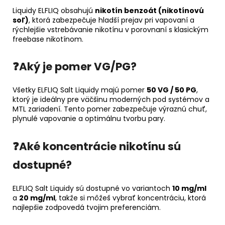
Liquidy ELFLIQ obsahujú
nikotín benzoát (nikotínovú
soľ)
, ktorá zabezpečuje hladší prejav pri vapovaní a
rýchlejšie vstrebávanie nikotínu v porovnaní s klasickým
freebase nikotínom.
❓Aký je pomer VG/PG?
Všetky ELFLIQ Salt Liquidy majú pomer
50 VG / 50 PG
,
ktorý je ideálny pre väčšinu moderných pod systémov a
MTL zariadení. Tento pomer zabezpečuje výraznú chuť,
plynulé vapovanie a optimálnu tvorbu pary.
❓Aké koncentrácie nikotínu sú
dostupné?
ELFLIQ Salt Liquidy sú dostupné vo variantoch
10 mg/ml
a
20 mg/ml
, takže si môžeš vybrať koncentráciu, ktorá
najlepšie zodpovedá tvojim preferenciám.