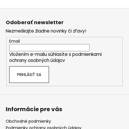
Z
á
Odoberať newsletter
p
Nezmeškajte žiadne novinky či zľavy!
ä
t
Email
i
Vložením e-mailu súhlasíte s
podmienkami
e
ochrany osobných údajov
PRIHLÁSIŤ SA
Informácie pre vás
Obchodné podmienky
Podmienky ochrany osobných údajov