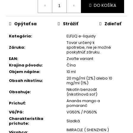
č
Jednotková
DO KOŠÍKA
cena:
a
m
e
Opýtať sa
Strážiť
Zdieľať
Kategória
:
ELFLIQ e-liquidy
GREATEST
COLD
Tovar určený k
Záruka
:
spotrebe, nie je možné
DRY
poskytnúť záruku.
16
MG
EAN
:
Zvoľte variant
WHITE
Krajina pôvodu
:
Čína
GOLD
Objem náplne
:
10 ml
NICOTINE
POUCHES
20 mg/ml (2%) alebo 10
Obsah nikotínu
:
[EXP:15.07.2026]
mg/ml (1%)
Nikotín benzoát
€4,90
Obsahuje
:
(nikotínová soľ)
Pôvodne:
Ananás mango a
€5,90
Príchuť
:
pomaranč
VG/PG
:
VG50% / PG50%
Charakteristika
Sladká
príchute
:
IMIRACLE ( SHENZHEN )
Výrobca
: