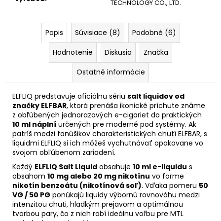
TECHNOLOGY CO., LTD.
Popis
Súvisiace (8)
Podobné (6)
Hodnotenie
Diskusia
Značka
Ostatné informácie
ELFLIQ predstavuje oficiálnu sériu
salt liquidov od
značky ELFBAR
, ktorá prenáša ikonické príchute známe
z obľúbených jednorazových e-cigariet do praktických
10 ml náplní
určených pre moderné pod systémy. Ak
patríš medzi fanúšikov charakteristických chutí ELFBAR, s
liquidmi ELFLIQ si ich môžeš vychutnávať opakovane vo
svojom obľúbenom zariadení.
Každý
ELFLIQ Salt Liquid
obsahuje
10 ml e-liquidu
s
obsahom
10 mg alebo 20 mg nikotínu
vo forme
nikotín benzoátu (nikotínová soľ)
. Vďaka pomeru
50
VG / 50 PG
ponúkajú liquidy výbornú rovnováhu medzi
intenzitou chuti, hladkým prejavom a optimálnou
tvorbou pary, čo z nich robí ideálnu voľbu pre MTL