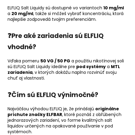
ELFLIQ Salt Liquidy sú dostupné vo variantoch
10 mg/ml
a
20 mg/ml
, takže si môžeš vybrať koncentráciu, ktorá
najlepšie zodpovedá tvojim preferenciám.
❓Pre aké zariadenia sú ELFLIQ
vhodné?
Vďaka pomeru
50 VG / 50 PG
a použitiu nikotínovej soli
sú ELFLIQ Salt Liquidy ideálne pre
pod systémy
a
MTL
zariadenia
, v ktorých dokážu naplno rozvinúť svoju
chuť aj vlastnosti.
❓Čím sú ELFLIQ výnimočné?
Najväčšou výhodou ELFLIQ je, že prinášajú
originálne
príchute značky ELFBAR
, ktoré poznáš z obľúbených
jednorazových zariadení, vo forme kvalitných salt
liquidov určených na opakované používanie v pod
systémoch.