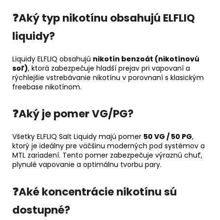
❓Aký typ nikotínu obsahujú ELFLIQ
liquidy?
Liquidy ELFLIQ obsahujú
nikotín benzoát (nikotínovú
soľ)
, ktorá zabezpečuje hladší prejav pri vapovaní a
rýchlejšie vstrebávanie nikotínu v porovnaní s klasickým
freebase nikotínom.
❓Aký je pomer VG/PG?
Všetky ELFLIQ Salt Liquidy majú pomer
50 VG / 50 PG
,
ktorý je ideálny pre väčšinu moderných pod systémov a
MTL zariadení. Tento pomer zabezpečuje výraznú chuť,
plynulé vapovanie a optimálnu tvorbu pary.
❓Aké koncentrácie nikotínu sú
dostupné?