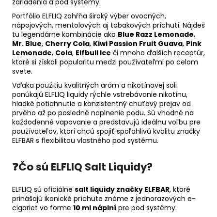
zariadenia a pod systémy.
Portfólio ELFLIQ zahŕňa široký výber ovocných,
nápojových, mentolových aj tabakových príchutí. Nájdeš
tu legendárne kombinácie ako
Blue Razz Lemonade
,
Mr. Blue
,
Cherry Cola
,
Kiwi Passion Fruit Guava
,
Pink
Lemonade
,
Cola
,
Elfbull Ice
či mnoho ďalších receptúr,
ktoré si získali popularitu medzi používateľmi po celom
svete.
Vďaka použitiu kvalitných aróm a nikotínovej soli
ponúkajú ELFLIQ liquidy rýchle vstrebávanie nikotínu,
hladké potiahnutie a konzistentný chuťový prejav od
prvého až po posledné naplnenie podu. Sú vhodné na
každodenné vapovanie a predstavujú ideálnu voľbu pre
používateľov, ktorí chcú spojiť spoľahlivú kvalitu značky
ELFBAR s flexibilitou vlastného pod systému.
❓Čo sú ELFLIQ Salt Liquidy?
ELFLIQ sú oficiálne
salt liquidy značky ELFBAR
, ktoré
prinášajú ikonické príchute známe z jednorazových e-
cigariet vo forme
10 ml náplní
pre pod systémy.