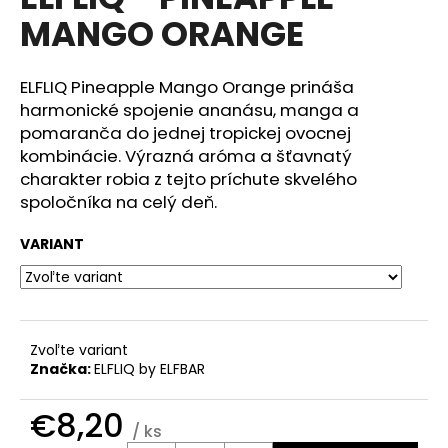
je
á
MANGO ORANGE
0,0
z
j
5
s
hviezdičiek.
ELFLIQ Pineapple Mango Orange prináša
ť
harmonické spojenie ananásu, manga a
?
pomaranča do jednej tropickej ovocnej
kombinácie. Výrazná aróma a šťavnatý
charakter robia z tejto príchute skvelého
spoločníka na celý deň.
HĽADAŤ
VARIANT
O
d
Zvoľte variant
p
Značka:
ELFLIQ by ELFBAR
o
r
€8,20
ú
/ ks