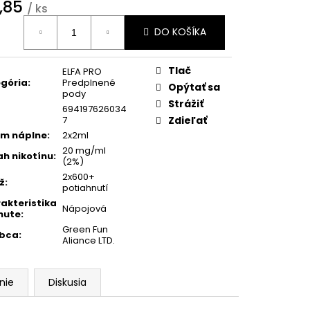
 DRY 16 MG
WHITE
,85
/ ks
 POUCHES
otková
DO KOŠÍKA
:
0
Tlač
ELFA PRO
gória
:
Predplnené
Opýtať sa
pody
Strážiť
694197626034
7
Zdieľať
m náplne
:
2x2ml
20 mg/ml
h nikotínu
:
(2%)
2x600+
ž
:
potiahnutí
akteristika
Nápojová
hute
:
Green Fun
obca
:
Aliance LTD.
nie
Diskusia