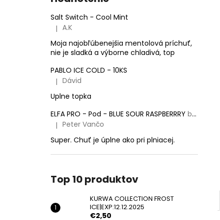
KURWA COLLECTION FROST
ICE|EXP:12.12.2025
Salt Switch - Cool Mint
€2,50
A.K
|
Pôvodne:
€5,50
Hodnotenie produktu je 5 z 5 hviezdičiek.
Moja najobľúbenejšia mentolová príchuť,
nie je sladká a výborne chladivá, top
PABLO ICE COLD - 10KS
Dávid
|
Hodnotenie produktu je 5 z 5 hviezdičiek.
Uplne topka
ELFA PRO - Pod - BLUE SOUR RASPBERRRY
balenie obsahuje 2 pody!
Peter Vančo
|
Hodnotenie produktu je 5 z 5 hviezdičiek.
Super. Chuť je úplne ako pri plniacej.
Top 10 produktov
KURWA COLLECTION FROST
ICE|EXP:12.12.2025
€2,50