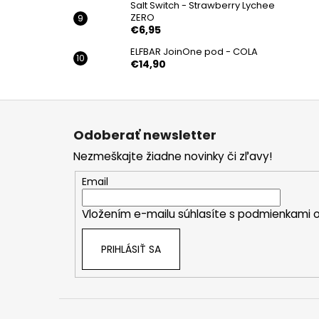
Salt Switch - Strawberry Lychee
ZERO
€6,95
ELFBAR JoinOne pod - COLA
€14,90
Z
á
Odoberať newsletter
p
Nezmeškajte žiadne novinky či zľavy!
ä
t
Email
i
Vložením e-mailu súhlasíte s
podmienkami o
e
PRIHLÁSIŤ SA