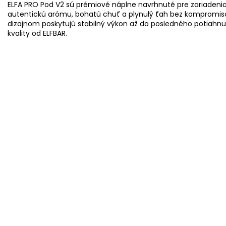
ELFA PRO Pod V2 sú prémiové náplne navrhnuté pre zariadeni
autentickú arómu, bohatú chuť a plynulý ťah bez kompromi
dizajnom poskytujú stabilný výkon až do posledného potiahnuti
kvality od ELFBAR.