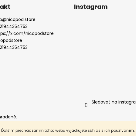
akt
Instagram
o
@
nicopod.store
21944354753
tps://x.com/nicopodstore
copodstore
21944354753
Sledovať na Instagr
hradené.
. Ďalším prechádzaním tohto webu vyjadrujete súhlas s ich používaním.