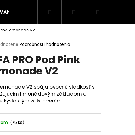
Hľadať
Prihlásenie
Nákupný
VANÉ NÁPLNE
CANNA
ENERGY VRECÚŠKA
 Pink Lemonade V2
košík
erné
dnotené
Podrobnosti hodnotenia
tenie
FA PRO Pod Pink
ktu
monade V2
ičiek.
 Lemonade V2 spája ovocnú sladkosť s
ežujúcim limonádovým základom a
e kyslastým zakončením.
adom
(>5 ks)
Nasledujúce