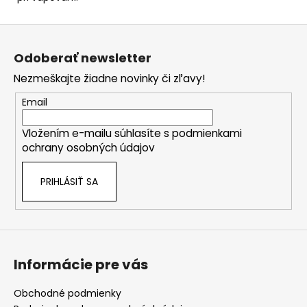
Z
á
Odoberať newsletter
p
Nezmeškajte žiadne novinky či zľavy!
ä
t
Email
i
Vložením e-mailu súhlasíte s
podmienkami
e
ochrany osobných údajov
PRIHLÁSIŤ SA
Informácie pre vás
Obchodné podmienky