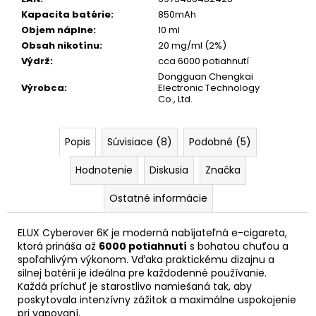
č
Kapacita batérie
:
850mAh
a
Objem náplne
:
10 ml
m
Obsah nikotínu
:
20 mg/ml (2%)
e
Výdrž
:
cca 6000 potiahnutí
Dongguan Chengkai
Výrobca
:
Electronic Technology
GREATEST
Co., Ltd.
COLD
DRY
8
MG
Popis
Súvisiace (8)
Podobné (5)
WHITE
GOLD
Hodnotenie
Diskusia
Značka
NICOTINE
POUCHES
[EXP:15.07.2026]
Ostatné informácie
€4,50
Pôvodne:
ELUX Cyberover 6K je moderná nabíjateľná e-cigareta,
€4,90
ktorá prináša až
6000 potiahnutí
s bohatou chuťou a
spoľahlivým výkonom. Vďaka praktickému dizajnu a
silnej batérii je ideálna pre každodenné používanie.
Každá príchuť je starostlivo namiešaná tak, aby
poskytovala intenzívny zážitok a maximálne uspokojenie
pri vapovaní.