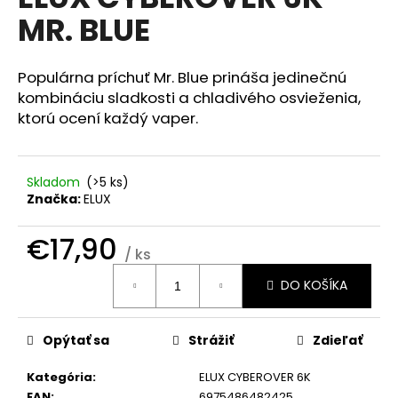
je
á
MR. BLUE
0,0
z
j
5
s
hviezdičiek.
Populárna príchuť Mr. Blue prináša jedinečnú
ť
kombináciu sladkosti a chladivého osvieženia,
?
ktorú ocení každý vaper.
Skladom
(>5 ks)
Značka:
ELUX
HĽADAŤ
€17,90
/ ks
Jednotková
O
DO KOŠÍKA
cena:
d
p
o
Opýtať sa
Strážiť
Zdieľať
r
Kategória
:
ELUX CYBEROVER 6K
ú
EAN
:
6975486482425