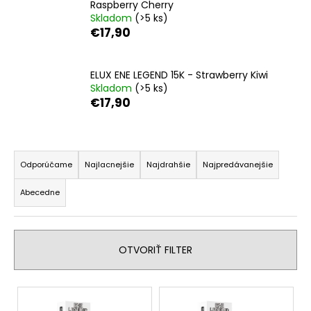
Raspberry Cherry
á
Skladom
(>5 ks)
j
€17,90
s
ť
ELUX ENE LEGEND 15K - Strawberry Kiwi
?
Skladom
(>5 ks)
€17,90
R
HĽADAŤ
a
Odporúčame
Najlacnejšie
Najdrahšie
Najpredávanejšie
d
Abecedne
e
n
O
d
i
p
OTVORIŤ FILTER
e
o
p
r
V
r
ú
ý