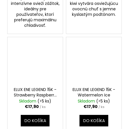
intenzívne svieži zážitok,
kiwi vytvára osviežujúcu
ideálny pre
ovocnú chuť s jemne
používateľov, ktorí
kyslastým podtónom.
preferujú maximálnu
chladivosť.
ELUX ENE LEGEND 15K -
ELUX ENE LEGEND 15K -
Strawberry Raspberry
Watermelon Ice
Cherry
Skladom
(>5 ks)
Skladom
(>5 ks)
€17,90
€17,90
/ ks
/ ks
DO KOŠÍKA
DO KOŠÍKA