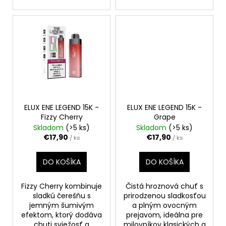
ELUX ENE LEGEND 15K -
ELUX ENE LEGEND 15K -
Fizzy Cherry
Grape
Skladom
(>5 ks)
Skladom
(>5 ks)
€17,90
€17,90
/ ks
/ ks
DO KOŠÍKA
DO KOŠÍKA
Fizzy Cherry kombinuje
Čistá hroznová chuť s
sladkú čerešňu s
prirodzenou sladkosťou
jemným šumivým
a plným ovocným
efektom, ktorý dodáva
prejavom, ideálna pre
chuti sviežosť a
milovníkov klasických a