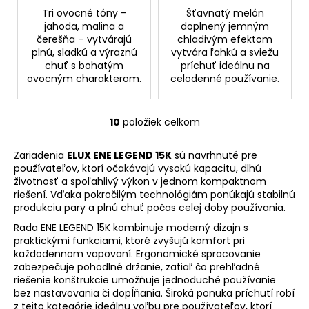
Tri ovocné tóny –
Šťavnatý melón
jahoda, malina a
doplnený jemným
čerešňa – vytvárajú
chladivým efektom
plnú, sladkú a výraznú
vytvára ľahkú a sviežu
chuť s bohatým
príchuť ideálnu na
ovocným charakterom.
celodenné používanie.
10
položiek celkom
O
v
Zariadenia
ELUX ENE LEGEND 15K
sú navrhnuté pre
l
používateľov, ktorí očakávajú vysokú kapacitu, dlhú
á
životnosť a spoľahlivý výkon v jednom kompaktnom
d
riešení. Vďaka pokročilým technológiám ponúkajú stabilnú
a
produkciu pary a plnú chuť počas celej doby používania.
c
Rada ENE LEGEND 15K kombinuje moderný dizajn s
i
praktickými funkciami, ktoré zvyšujú komfort pri
e
každodennom vapovaní. Ergonomické spracovanie
p
zabezpečuje pohodlné držanie, zatiaľ čo prehľadné
r
riešenie konštrukcie umožňuje jednoduché používanie
bez nastavovania či dopĺňania. Široká ponuka príchutí robí
v
z tejto kategórie ideálnu voľbu pre používateľov, ktorí