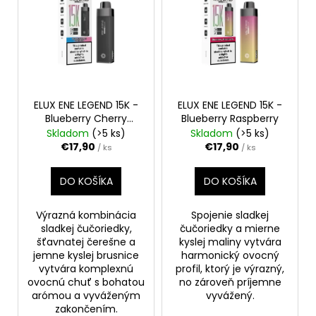
o
č
p
d
a
m
i
u
e
s
k
p
t
r
o
LOST
MARY
o
ELUX ENE LEGEND 15K -
ELUX ENE LEGEND 15K -
v
HAWCOS
Blueberry Cherry
Blueberry Raspberry
d
PRO
Cranberry
Skladom
(>5 ks)
Skladom
(>5 ks)
MAX
u
€17,90
€17,90
/ ks
/ ks
7000
k
POD
-
t
DO KOŠÍKA
DO KOŠÍKA
BLUE
o
RAZZ
LEMONADE
v
Výrazná kombinácia
Spojenie sladkej
€12,90
sladkej čučoriedky,
čučoriedky a mierne
šťavnatej čerešne a
kyslej maliny vytvára
jemne kyslej brusnice
harmonický ovocný
vytvára komplexnú
profil, ktorý je výrazný,
ovocnú chuť s bohatou
no zároveň príjemne
arómou a vyváženým
vyvážený.
zakončením.