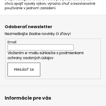
k
chcú spojiť vysoký výkon, výraznú chuť a bezstarostné
y
používanie v jednom zariadení.
v
ý
Z
p
á
i
Odoberať newsletter
p
s
Nezmeškajte žiadne novinky či zľavy!
ä
u
t
Email
i
Vložením e-mailu súhlasíte s
podmienkami
e
ochrany osobných údajov
PRIHLÁSIŤ SA
Informácie pre vás