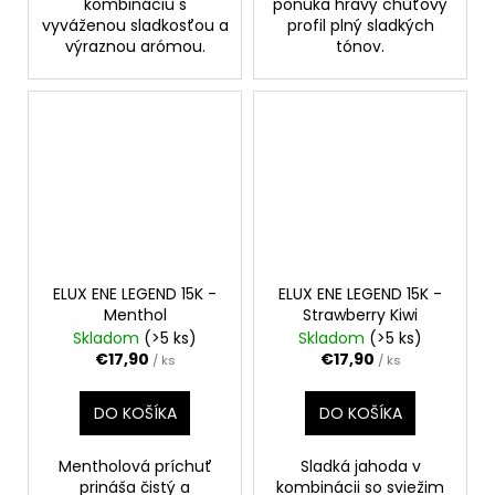
kombináciu s
ponúka hravý chuťový
vyváženou sladkosťou a
profil plný sladkých
výraznou arómou.
tónov.
ELUX ENE LEGEND 15K -
ELUX ENE LEGEND 15K -
Menthol
Strawberry Kiwi
Skladom
(>5 ks)
Skladom
(>5 ks)
€17,90
€17,90
/ ks
/ ks
DO KOŠÍKA
DO KOŠÍKA
Mentholová príchuť
Sladká jahoda v
prináša čistý a
kombinácii so sviežim