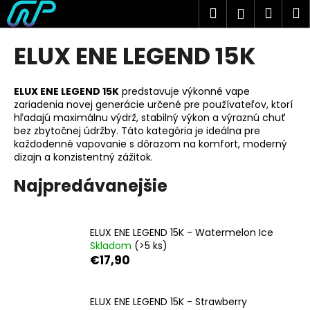
K
Prejsť
Hľadať
Náku
M
Prihlásen
na
o
obsah
Späť
Späť
košík
š
ELUX ENE LEGEND 15K
í
Č
k
o
ELUX ENE LEGEND 15K
predstavuje výkonné vape
zariadenia novej generácie určené pre používateľov, ktorí
p
hľadajú maximálnu výdrž, stabilný výkon a výraznú chuť
o
bez zbytočnej údržby. Táto kategória je ideálna pre
t
každodenné vapovanie s dôrazom na komfort, moderný
dizajn a konzistentný zážitok.
r
e
Najpredávanejšie
b
u
ELUX ENE LEGEND 15K - Watermelon Ice
j
Skladom
(>5 ks)
e
€17,90
t
e
ELUX ENE LEGEND 15K - Strawberry
n