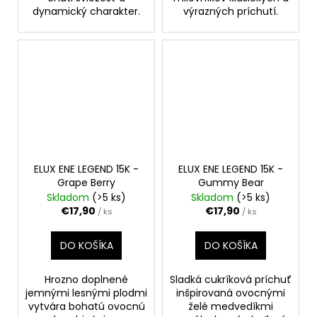
dynamický charakter.
výrazných príchutí.
ELUX ENE LEGEND 15K -
ELUX ENE LEGEND 15K -
Grape Berry
Gummy Bear
Skladom
(>5 ks)
Skladom
(>5 ks)
€17,90
€17,90
/ ks
/ ks
DO KOŠÍKA
DO KOŠÍKA
Hrozno doplnené
Sladká cukríková príchuť
jemnými lesnými plodmi
inšpirovaná ovocnými
vytvára bohatú ovocnú
želé medvedíkmi