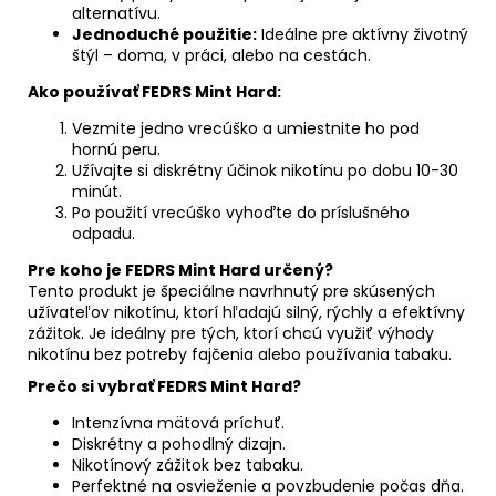
alternatívu.
Jednoduché použitie:
Ideálne pre aktívny životný
štýl – doma, v práci, alebo na cestách.
Ako používať FEDRS Mint Hard:
Vezmite jedno vrecúško a umiestnite ho pod
hornú peru.
Užívajte si diskrétny účinok nikotínu po dobu 10-30
minút.
Po použití vrecúško vyhoďte do príslušného
odpadu.
Pre koho je FEDRS Mint Hard určený?
Tento produkt je špeciálne navrhnutý pre skúsených
užívateľov nikotínu, ktorí hľadajú silný, rýchly a efektívny
zážitok. Je ideálny pre tých, ktorí chcú využiť výhody
nikotínu bez potreby fajčenia alebo používania tabaku.
Prečo si vybrať FEDRS Mint Hard?
Intenzívna mätová príchuť.
Diskrétny a pohodlný dizajn.
Nikotínový zážitok bez tabaku.
Perfektné na osvieženie a povzbudenie počas dňa.