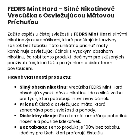
FEDRS Mint Hard – Silné Nikotínové
Vrecúška s Osviežujúcou Mätovou
Príchuťou
Zažite explóziu čistej sviežosti s
FEDRS Mint Hard
, silnými
nikotínovými vrecúškami, ktoré ponúkajú intenzívny
zážitok bez tabaku. Táto unikátna príchuť mäty
kombinuje osviežujúci účinok s vysokým obsahom
nikotínu, čo robí tento produkt ideálnym pre skúsených
používateľov, ktorí túžia po rýchlom a diskrétnom
povzbudení.
Hlavné vlastnosti produktu:
Silný obsah nikotínu:
Vrecúška FEDRS Mint Hard
obsahujú vysokú dávku nikotínu. Ide o silnú voľbu
pre tých, ktorí potrebujú intenzívny účinok.
Príchuť:
Čistá a osviežujúca mäta, ktorá
zanecháva pocit sviežosti a pohody.
Diskrétny dizajn:
Slim formát umožňuje pohodlné
nosenie a použitie kdekoľvek.
Bez tabaku:
Tento produkt je 100% bez tabaku,
ideálny pre tých, ktorí preferujú čistejšiu