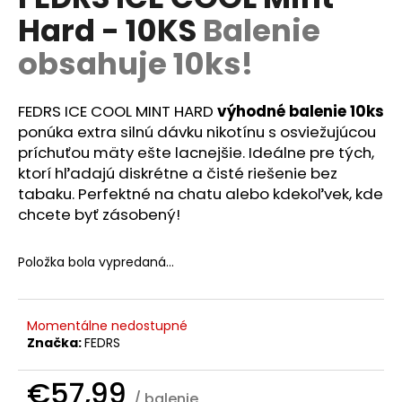
je
á
Hard - 10KS
Balenie
0,0
z
j
obsahuje 10ks!
5
s
hviezdičiek.
ť
FEDRS ICE COOL MINT HARD
výhodné balenie 10ks
?
ponúka extra silnú dávku nikotínu s osviežujúcou
príchuťou mäty ešte lacnejšie. Ideálne pre tých,
ktorí hľadajú diskrétne a čisté riešenie bez
tabaku. Perfektné na chatu alebo kdekoľvek, kde
HĽADAŤ
chcete byť zásobený!
Položka bola vypredaná…
O
d
p
Momentálne nedostupné
o
Značka:
FEDRS
r
ú
€57,99
/ balenie