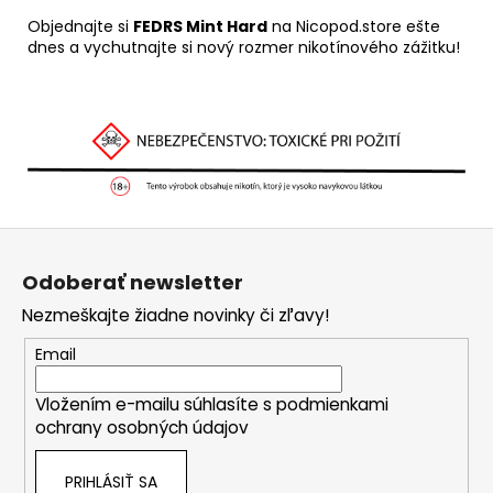
Objednajte si
FEDRS Mint Hard
na
Nicopod
.store
ešte
dnes a vychutnajte si nový rozmer nikotínového zážitku!
Z
á
Odoberať newsletter
p
Nezmeškajte žiadne novinky či zľavy!
ä
t
Email
i
Vložením e-mailu súhlasíte s
podmienkami
e
ochrany osobných údajov
PRIHLÁSIŤ SA