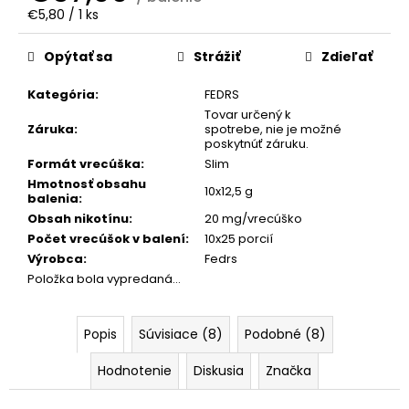
č
Jednotková
€5,80 / 1 ks
a
cena:
m
Opýtať sa
Strážiť
Zdieľať
e
Kategória
:
FEDRS
Tovar určený k
SALT
Záruka
:
spotrebe, nie je možné
SWITCH
poskytnúť záruku.
-
CHERRY
Formát vrecúška
:
Slim
Hmotnosť obsahu
€6,95
10x12,5 g
balenia
:
Obsah nikotínu
:
20 mg/vrecúško
Počet vrecúšok v balení
:
10x25 porcií
Výrobca
:
Fedrs
Položka bola vypredaná…
Popis
Súvisiace (8)
Podobné (8)
Hodnotenie
Diskusia
Značka