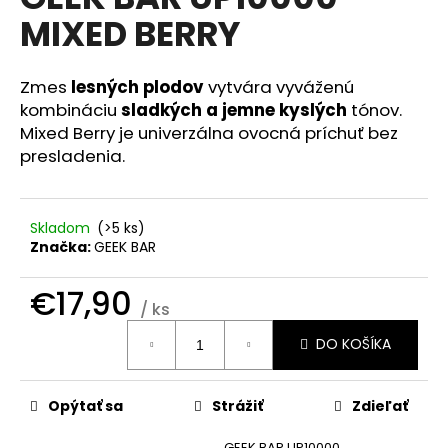
je
á
MIXED BERRY
0,0
z
j
5
s
hviezdičiek.
Zmes
lesných plodov
vytvára vyváženú
ť
kombináciu
sladkých a jemne kyslých
tónov.
?
Mixed Berry je univerzálna ovocná príchuť bez
presladenia.
Skladom
(>5 ks)
HĽADAŤ
Značka:
GEEK BAR
€17,90
/ ks
O
Jednotková
d
DO KOŠÍKA
cena:
p
o
r
Opýtať sa
Strážiť
Zdieľať
ú
GEEK BAR UP10000