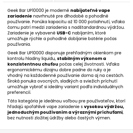
Geek Bar UP10000 je moderné
nabíjateľné vape
zariadenie
navrhnuté pre dlhodobé a pohodlné
používanie. Ponúka kapacitu až 10 000 potiahnutí, vďaka
čomu patrí medzi zariadenia s nadštandardnou výdržou.
Zariadenie je vybavené
USB-C
nabíjaním, ktoré
umožňuje rýchle a pohodlné dobíjanie batérie počas
používania.
Geek Bar UP10000 disponuje prehľadným okienkom pre
kontrolu hladiny liquidu,
stabilným výkonom a
konzistentnou chuťou
počas celej životnosti. Vďaka
ergonomickému dizajnu dobre padne do ruky a je
vhodný na každodenné používanie doma aj na cestách.
Široká ponuka ovocných, sladkých a sviežich príchutí
umožňuje vybrať si ideálny variant podľa individuálnych
preferencií.
Táto kategória je ideálnou voľbou pre používateľov, ktorí
hľadajú spoľahlivé vape zariadenie s
vysokou výdržou,
jednoduchým používaním a výraznými príchuťami
,
bez nutnosti zložitej údržby alebo častých výmen.