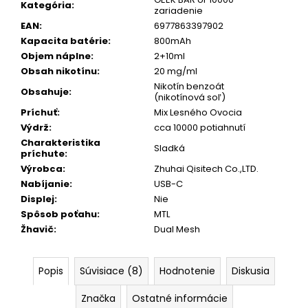
č
Kategória
:
zariadenie
a
EAN
:
6977863397902
m
Kapacita batérie
:
800mAh
e
Objem náplne
:
2+10ml
Obsah nikotínu
:
20 mg/ml
Nikotín benzoát
ELFA
Obsahuje
:
(nikotínová soľ)
PRO
POD
Príchuť
:
Mix Lesného Ovocia
STRAWBERRY
Výdrž
:
cca 10000 potiahnutí
RASPBERRY
Charakteristika
V2
Sladká
príchute
:
€8,85
Výrobca
:
Zhuhai Qisitech Co.,LTD.
Nabíjanie
:
USB-C
Displej
:
Nie
Spôsob poťahu
:
MTL
Žhavič
:
Dual Mesh
Popis
Súvisiace (8)
Hodnotenie
Diskusia
Značka
Ostatné informácie