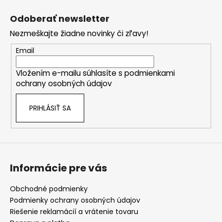
Z
á
Odoberať newsletter
p
Nezmeškajte žiadne novinky či zľavy!
ä
t
Email
i
Vložením e-mailu súhlasíte s
podmienkami
e
ochrany osobných údajov
PRIHLÁSIŤ SA
Informácie pre vás
Obchodné podmienky
Podmienky ochrany osobných údajov
Riešenie reklamácií a vrátenie tovaru