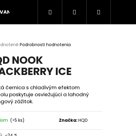
Hľadať
Prihlásenie
Nákupný
VANÉ NÁPLNE
CANNA
ENERGY VRECÚŠKA
košík
erné
dnotené
Podrobnosti hodnotenia
tenie
QD NOOK
ktu
ACKBERRY ICE
ičiek.
ká černica s chladivým efektom
lu poskytuje osviežujúci a lahodný
gový zážitok.
adom
(>5 ks)
Značka:
HQD
Nasledujúce
0
–24 %