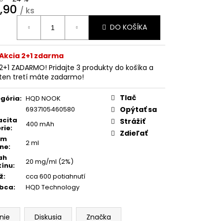
 DRY 16 MG
WHITE
,90
/ ks
 POUCHES
otková
DO KOŠÍKA
:
0
Akcia 2+1 zdarma
2+1 ZADARMO! Pridajte 3 produkty do košíka a
ten tretí máte zadarmo!
Tlač
gória
:
HQD NOOK
6937105460580
Opýtať sa
acita
Strážiť
400 mAh
rie
:
Zdieľať
em
2 ml
ne
:
ah
20 mg/ml (2%)
tínu
:
ž
:
cca 600 potiahnutí
obca
:
HQD Technology
nie
Diskusia
Značka