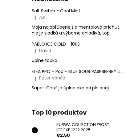
KURWA COLLECTION FROST
ICE|EXP:12.12.2025
Salt Switch - Cool Mint
€2,50
A.K
|
Pôvodne:
€5,50
Hodnotenie produktu je 5 z 5 hviezdičiek.
Moja najobľúbenejšia mentolová príchuť,
nie je sladká a výborne chladivá, top
PABLO ICE COLD - 10KS
Dávid
|
Hodnotenie produktu je 5 z 5 hviezdičiek.
Uplne topka
ELFA PRO - Pod - BLUE SOUR RASPBERRRY
balenie obsahuje 2 pody!
Peter Vančo
|
Hodnotenie produktu je 5 z 5 hviezdičiek.
Super. Chuť je úplne ako pri plniacej.
Top 10 produktov
KURWA COLLECTION FROST
ICE|EXP:12.12.2025
€2,50