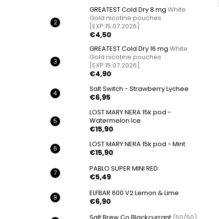
GREATEST Cold Dry 8 mg
White
Gold nicotine pouches
[EXP:15.07.2026]
€4,50
GREATEST Cold Dry 16 mg
White
Gold nicotine pouches
[EXP:15.07.2026]
€4,90
Salt Switch - Strawberry Lychee
€6,95
LOST MARY NERA 15k pod -
Watermelon Ice
€15,90
LOST MARY NERA 15k pod - Mint
€15,90
PABLO SUPER MINI RED
€5,49
ELFBAR 600 V2 Lemon & Lime
€6,90
Salt Brew Co Blackcurrant
(50/50)