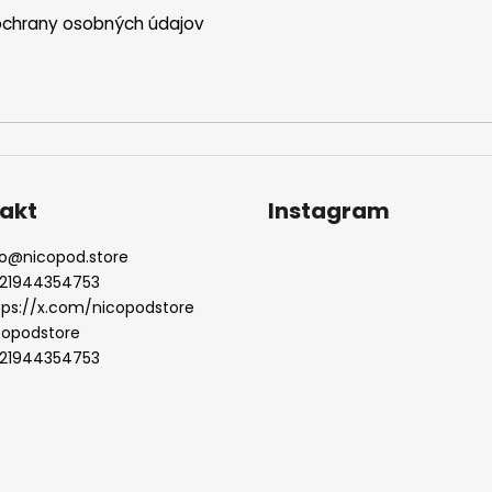
chrany osobných údajov
akt
Instagram
o
@
nicopod.store
21944354753
tps://x.com/nicopodstore
copodstore
21944354753