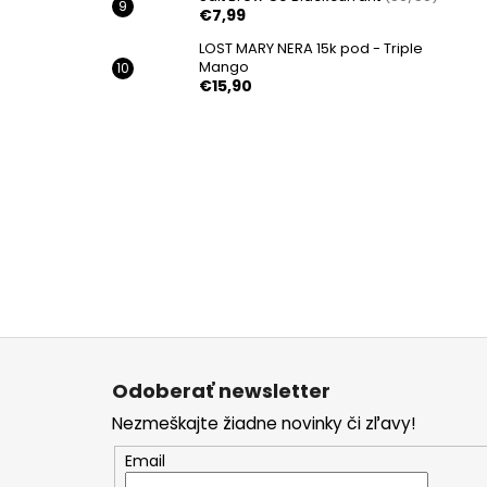
€7,99
LOST MARY NERA 15k pod - Triple
Mango
€15,90
Z
á
Odoberať newsletter
p
Nezmeškajte žiadne novinky či zľavy!
ä
t
Email