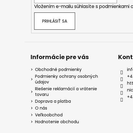
i
Vložením e-mailu súhlasíte s
podmienkami o
e
PRIHLÁSIŤ SA
Informácie pre vás
Kont
Obchodné podmienky
inf
Podmienky ochrany osobných
+4
údajov
ht
Riešenie reklamácií a vrátenie
ni
tovaru
+4
Doprava a platba
O nás
Veľkoobchod
Hodnotenie obchodu