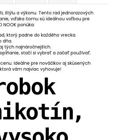
, štýlu a výkonu. Tento rad jednorazových
anie, vďaka čomu sú ideálnou voľbou pre
HQD NOOK ponúka:
d, ktorý padne do každého vrecka.
o dňa.
 aj tých najnáročnejších.
opĺňanie, stačí si vybrať a začať používať.
cenu. Ideálne pre nováčikov aj skúsených
 ktorá vám najviac vyhovuje!