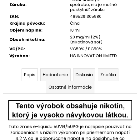
č
Záruka
:
spotrebe, nie je možné
a
poskytnúť záruku.
m
EAN
:
4895261305980
e
Krajina pôvodu
:
Čína
Objem náplne
:
10 ml
20 mg/ml (2%)
KURWA
Obsah nikotínu
:
(nikotínová soľ)
COLLECTION
VG/PG
:
VG50% / PG50%
FROST
ICE|EXP:12.12.2025
Výrobca
:
HG INNOVATION LIMITED
€2,50
Pôvodne:
€5,50
Popis
Hodnotenie
Diskusia
Značka
Ostatné informácie
Túto zmes e-liquidu 50VG/50PG je najlepšie používať na
zariadeniach s nižším výkonom pri priemernom napätí
4,2 V, čo je odporúčané napätie na dosiahnutie čo