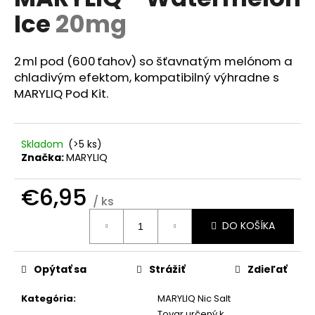
je
á
Ice
20mg
0,0
z
j
5
s
hviezdičiek.
2 ml pod (600 ťahov) so šťavnatým melónom a
ť
chladivým efektom, kompatibilný výhradne s
?
MARYLIQ Pod Kit.
Skladom
(>5 ks)
Značka:
MARYLIQ
HĽADAŤ
€6,95
/ ks
Jednotková
O
DO KOŠÍKA
cena:
d
p
o
Opýtať sa
Strážiť
Zdieľať
r
Kategória
:
MARYLIQ Nic Salt
ú
Tovar určený k