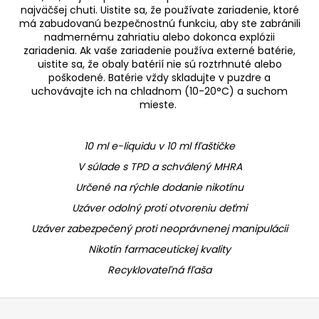
najväčšej chuti. Uistite sa, že používate zariadenie, ktoré
má zabudovanú bezpečnostnú funkciu, aby ste zabránili
nadmernému zahriatiu alebo dokonca explózii
zariadenia. Ak vaše zariadenie používa externé batérie,
uistite sa, že obaly batérií nie sú roztrhnuté alebo
poškodené. Batérie vždy skladujte v puzdre a
uchovávajte ich na chladnom (10-20
°C)
a suchom
mieste.
10 ml e-liquidu v 10 ml fľaštičke
V súlade s TPD a schválený MHRA
Určené na rýchle dodanie nikotínu
Uzáver odolný proti otvoreniu deťmi
Uzáver zabezpečený proti neoprávnenej manipulácii
Nikotín farmaceutickej kvality
Recyklovateľná fľaša
Z