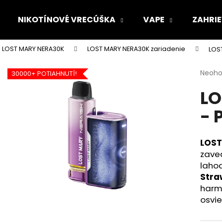
NIKOTÍNOVÉ VRECÚŠKA
VAPE
ZAHRIE
LOST MARY NERA30K
LOST MARY NERA30K zariadenie
LOST
Čo potrebujete nájsť?
Priem
Neoho
30000+ POTIAHNUTÍ!
hodno
LO
produ
HĽADAŤ
je
- 
0,0
z
5
Odporúčame
hviezd
LOST
zave
laho
Stra
harmo
osvie