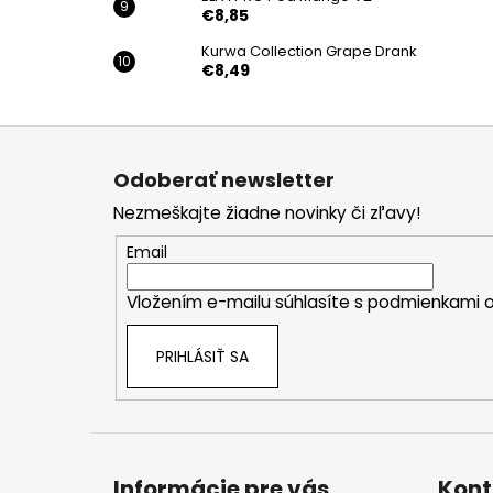
€8,85
Kurwa Collection Grape Drank
€8,49
Z
á
Odoberať newsletter
p
Nezmeškajte žiadne novinky či zľavy!
ä
t
Email
i
Vložením e-mailu súhlasíte s
podmienkami o
e
PRIHLÁSIŤ SA
Informácie pre vás
Kont