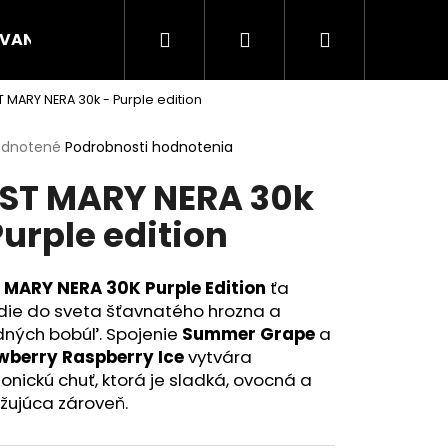
Hľadať
Prihlásenie
Nákupný
VANÉ NÁPLNE
CANNA
ENERGY VRECÚŠKA
 MARY NERA 30k - Purple edition
košík
erné
dnotené
Podrobnosti hodnotenia
tenie
ST MARY NERA 30k
ktu
Purple edition
ičiek.
 MARY NERA 30K Purple Edition
ťa
die do sveta šťavnatého hrozna a
dných bobúľ. Spojenie
Summer Grape
a
wberry Raspberry Ice
vytvára
nickú chuť, ktorá je sladká, ovocná a
žujúca zároveň.
Nasledujúce