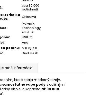
malina
cca 30 000
ž
:
potiahnutí
akteristika
Chladivá
hute
:
Imiracle
obca
:
Technology
Co.,LTD.
janie
:
USB-C
lej
:
Áno
sob poťahu
:
MTL aj RDL
ič
:
Dual Mesh
Ostatné informácie
adením, ktoré spája moderný dizajn,
a samostatné vape pody
s odlišnými
ľadný displej a kapacita
až 30 000
eň.