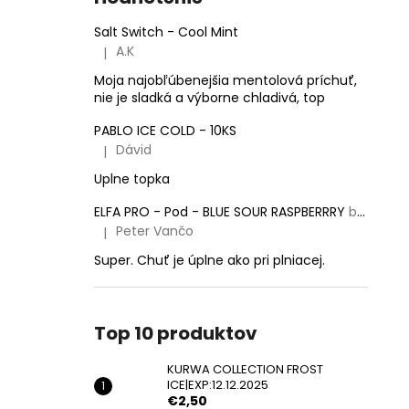
KURWA COLLECTION FROST
ICE|EXP:12.12.2025
Salt Switch - Cool Mint
€2,50
A.K
|
Pôvodne:
€5,50
Hodnotenie produktu je 5 z 5 hviezdičiek.
Moja najobľúbenejšia mentolová príchuť,
nie je sladká a výborne chladivá, top
PABLO ICE COLD - 10KS
Dávid
|
Hodnotenie produktu je 5 z 5 hviezdičiek.
Uplne topka
ELFA PRO - Pod - BLUE SOUR RASPBERRRY
balenie obsahuje 2 pody!
Peter Vančo
|
Hodnotenie produktu je 5 z 5 hviezdičiek.
Super. Chuť je úplne ako pri plniacej.
Top 10 produktov
KURWA COLLECTION FROST
ICE|EXP:12.12.2025
€2,50