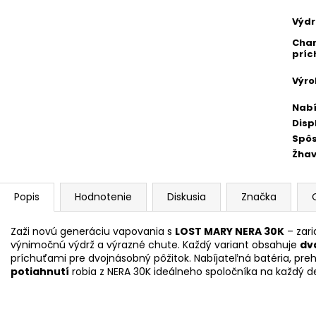
Výdr
Char
príc
Výr
Nabí
Disp
Spô
Žhav
Popis
Hodnotenie
Diskusia
Značka
Zaži novú generáciu vapovania s
LOST MARY NERA 30K
– zari
výnimočnú výdrž a výrazné chute. Každý variant obsahuje
dv
príchuťami pre dvojnásobný pôžitok. Nabíjateľná batéria, preh
potiahnutí
robia z NERA 30K ideálneho spoločníka na každý d