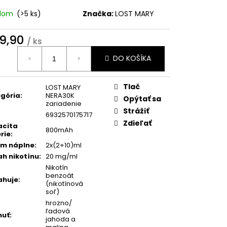
 DRY 16 MG
WHITE
 POUCHES
adom
(>5 ks)
Značka:
LOST MARY
9,90
/ ks
0
otková
DO KOŠÍKA
:
Tlač
LOST MARY
gória
:
NERA30K
Opýtať sa
zariadenie
Strážiť
6932570175717
Zdieľať
acita
800mAh
rie
:
m náplne
:
2x(2+10)ml
h nikotínu
:
20 mg/ml
Nikotín
benzoát
ahuje
:
(nikotínová
soľ)
hrozno/
ľadová
huť
:
jahoda a