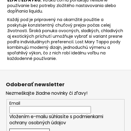
používanie bez potreby zložitého nastavovania alebo
dopĺňania liquidu.
Každý pod je pripravený na okamžité použitie a
poskytuje konzistentný chuťový prejav počas celej
životnosti. Široká ponuka ovocných, sladkých, chladivých
aj exotických príchutí umožňuje vybrať si variant presne
podľa individuálnych preferencií. Lost Mary Tappo pody
kombinujú moderný dizajn, jednoduchú výmenu a
spoľahlivý výkon, čo z nich robí ideálnu voľbu na
každodenné používanie.
Z
á
Odoberať newsletter
p
Nezmeškajte žiadne novinky či zľavy!
ä
t
Email
i
Vložením e-mailu súhlasíte s
podmienkami
e
ochrany osobných údajov