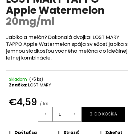
je
á
Apple Watermelon
0,0
z
j
20mg/ml
5
s
hviezdičiek.
ť
Jablko a melón? Dokonalá dvojka! LOST MARY
?
TAPPO Apple Watermelon spája sviežosť jablka s
jemnou sladkosťou vodného melóna do ideálnej
letnej kombinácie.
HĽADAŤ
Skladom
(>5 ks)
Značka:
LOST MARY
O
€4,59
d
/ ks
p
Jednotková
DO KOŠÍKA
o
cena:
r
ú
Opýtať sa
Strážiť
Zdieľať