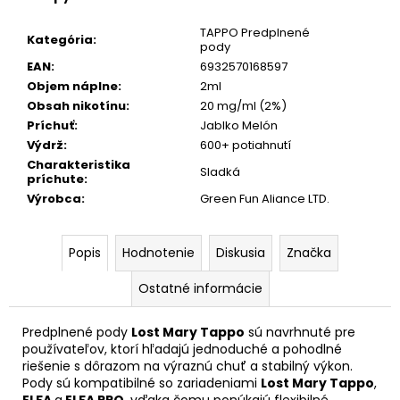
č
a
TAPPO Predplnené
m
Kategória
:
pody
e
EAN
:
6932570168597
Objem náplne
:
2ml
Obsah nikotínu
:
20 mg/ml (2%)
LOST
Príchuť
:
Jablko Melón
MARY
HAWCOS
Výdrž
:
600+ potiahnutí
PRO
Charakteristika
Sladká
MAX
príchute
:
7000
Výrobca
:
Green Fun Aliance LTD.
POD
-
BLUE
RAZZ
Popis
Hodnotenie
Diskusia
Značka
LEMONADE
Ostatné informácie
€12,90
Predplnené pody
Lost Mary Tappo
sú navrhnuté pre
používateľov, ktorí hľadajú jednoduché a pohodlné
riešenie s dôrazom na výraznú chuť a stabilný výkon.
Pody sú kompatibilné so zariadeniami
Lost Mary Tappo
,
ELFA
a
ELFA PRO
, vďaka čomu ponúkajú flexibilné