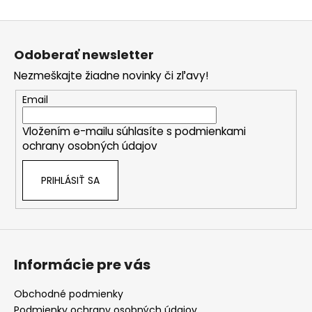
Z
á
Odoberať newsletter
p
Nezmeškajte žiadne novinky či zľavy!
ä
t
Email
i
Vložením e-mailu súhlasíte s
podmienkami
e
ochrany osobných údajov
PRIHLÁSIŤ SA
Informácie pre vás
Obchodné podmienky
Podmienky ochrany osobných údajov