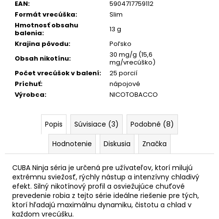
č
EAN
:
5904717759112
a
Formát vrecúška
:
Slim
m
Hmotnosť obsahu
13 g
e
balenia
:
Krajina pôvodu
:
Poľsko
30 mg/g (15,6
Obsah nikotínu
:
GREATEST
mg/vrecúško)
COLD
Počet vrecúšok v balení
:
25 porcií
DRY
Príchuť
:
nápojové
8
Výrobca
:
NICOTOBACCO
MG
WHITE
GOLD
NICOTINE
Popis
Súvisiace (3)
Podobné (8)
POUCHES
[EXP:15.07.2026]
Hodnotenie
Diskusia
Značka
€4,50
Pôvodne:
€4,90
CUBA Ninja séria je určená pre užívateľov, ktorí milujú
extrémnu sviežosť, rýchly nástup a intenzívny chladivý
efekt. Silný nikotínový profil a osviežujúce chuťové
prevedenie robia z tejto série ideálne riešenie pre tých,
ktorí hľadajú maximálnu dynamiku, čistotu a chlad v
každom vrecúšku.