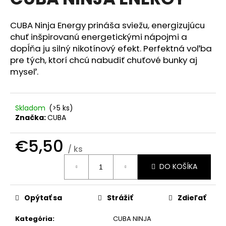
je
á
0,0
z
j
CUBA Ninja Energy prináša sviežu, energizujúcu
5
chuť inšpirovanú energetickými nápojmi a
s
hviezdičiek.
dopĺňa ju silný nikotínový efekt. Perfektná voľba
ť
pre tých, ktorí chcú nabudiť chuťové bunky aj
?
myseľ.
Skladom
(>5 ks)
HĽADAŤ
Značka:
CUBA
€5,50
/ ks
Jednotková
O
DO KOŠÍKA
cena:
d
p
o
Opýtať sa
Strážiť
Zdieľať
r
ú
Kategória
:
CUBA NINJA