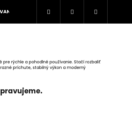
Hľadať
Prihlásenie
Nákupný
VANÉ NÁPLNE
CANNA
ENERGY VRECÚŠKA
košík
re rýchle a pohodlné používanie. Stačí rozbaliť
výrazné príchute, stabilný výkon a moderný
ripravujeme.
Nasledujúce