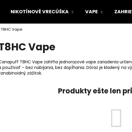
NIKOTÍNOVÉ VRECÚŠKA
VAPE
ZAHRIE
T8HC Vape
Čo potrebujete nájsť?
T8HC Vape
HĽADAŤ
Canapuff T8HC Vape zahŕňa jednorazové vape zariadenia určené p
a používať – bez nabíjania, bez dopĺňania. Dôraz je kladený na 
kanabinoidný zážitok.
Odporúčame
Produkty ešte len p