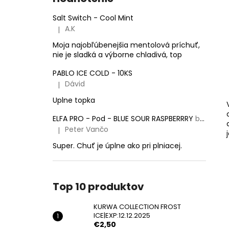
KURWA COLLECTION FROST
ICE|EXP:12.12.2025
Salt Switch - Cool Mint
€2,50
A.K
|
Pôvodne:
€5,50
Hodnotenie produktu je 5 z 5 hviezdičiek.
Moja najobľúbenejšia mentolová príchuť,
nie je sladká a výborne chladivá, top
PABLO ICE COLD - 10KS
Dávid
|
Hodnotenie produktu je 5 z 5 hviezdičiek.
Uplne topka
ELFA PRO - Pod - BLUE SOUR RASPBERRRY
balenie obsahuje 2 pody!
Peter Vančo
|
Hodnotenie produktu je 5 z 5 hviezdičiek.
Super. Chuť je úplne ako pri plniacej.
Top 10 produktov
KURWA COLLECTION FROST
ICE|EXP:12.12.2025
€2,50