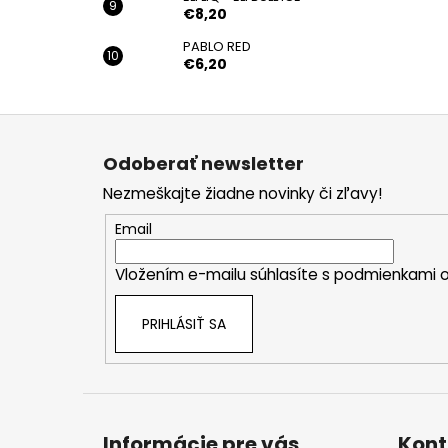
€8,20
PABLO RED
€6,20
Z
á
Odoberať newsletter
p
Nezmeškajte žiadne novinky či zľavy!
ä
t
Email
i
Vložením e-mailu súhlasíte s
podmienkami o
e
PRIHLÁSIŤ SA
Informácie pre vás
Kont