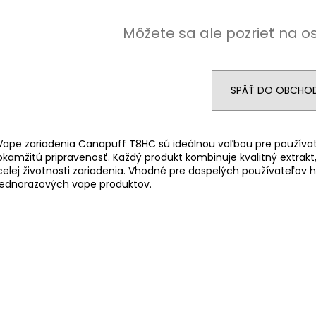
GREATEST COLD DRY 8 MG
WHITE
GREATEST COLD
GOLD NICOTINE POUCHES
GOLD NICOTINE
[EXP:15.07.2026]
[EXP:15.07.2026]
Môžete sa ale pozrieť na o
€4,50
€4,90
Pôvodne:
€4,90
Pôvodne:
€5,9
SPÄŤ DO OBCHO
Vape zariadenia Canapuff T8HC sú ideálnou voľbou pre používat
okamžitú pripravenosť. Každý produkt kombinuje kvalitný extrak
celej životnosti zariadenia. Vhodné pre dospelých používateľov 
jednorazových vape produktov.