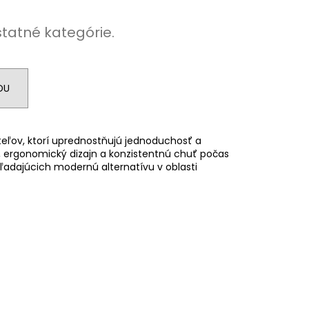
 DRY 16 MG
WHITE
 POUCHES
statné kategórie.
0
DU
eľov, ktorí uprednostňujú jednoduchosť a
t, ergonomický dizajn a konzistentnú chuť počas
hľadajúcich modernú alternatívu v oblasti