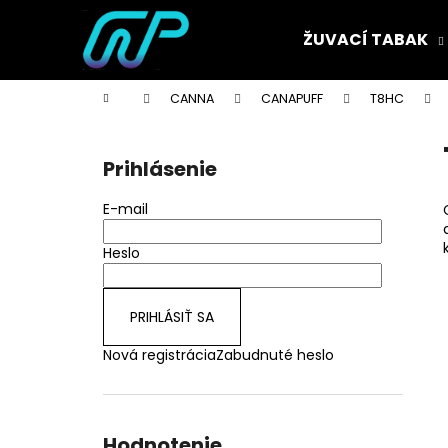
K
Prejsť
na
o
ŽUVACÍ TABAK
obsah
Späť
Späť
š
do
do
í
Domov
CANNA
CANAPUFF
T8HC
k
obchodu
obchodu
B
o
Prihlásenie
č
n
E-mail
ý
p
Heslo
a
n
PRIHLÁSIŤ SA
e
Nová registrácia
Zabudnuté heslo
l
Hodnotenie