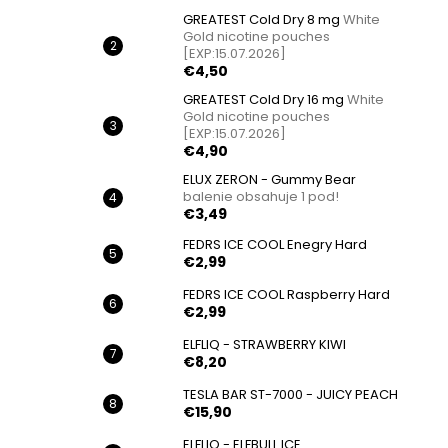
GREATEST Cold Dry 8 mg
White
Gold nicotine pouches
[EXP:15.07.2026]
€4,50
GREATEST Cold Dry 16 mg
White
Gold nicotine pouches
[EXP:15.07.2026]
€4,90
ELUX ZERON - Gummy Bear
balenie obsahuje 1 pod!
€3,49
FEDRS ICE COOL Enegry Hard
€2,99
FEDRS ICE COOL Raspberry Hard
€2,99
ELFLIQ - STRAWBERRY KIWI
€8,20
TESLA BAR ST-7000 - JUICY PEACH
€15,90
ELFLIQ - ELFBULL ICE