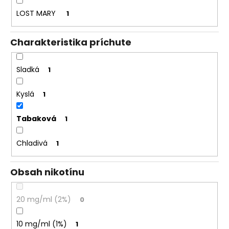
č
a
LOST MARY
1
m
e
Charakteristika príchute
GREATEST
Sladká
1
COLD
DRY
16
Kyslá
1
MG
WHITE
GOLD
Tabaková
1
NICOTINE
POUCHES
[EXP:15.07.2026]
Chladivá
1
€4,90
Pôvodne:
Obsah nikotínu
€5,90
20 mg/ml (2%)
0
10 mg/ml (1%)
1