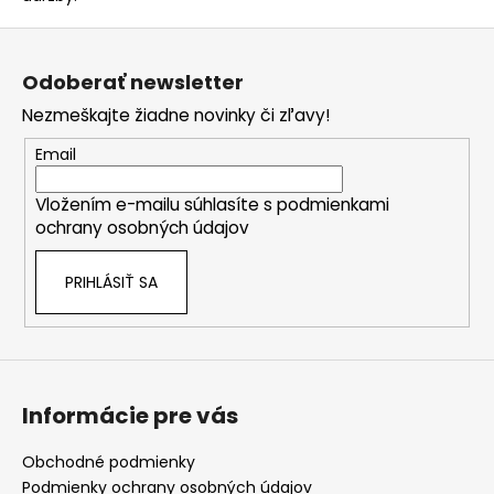
v
Z
k
á
y
Odoberať newsletter
v
p
ý
Nezmeškajte žiadne novinky či zľavy!
ä
p
t
Email
i
i
s
Vložením e-mailu súhlasíte s
podmienkami
e
u
ochrany osobných údajov
PRIHLÁSIŤ SA
Informácie pre vás
Obchodné podmienky
Podmienky ochrany osobných údajov