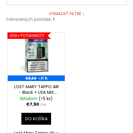
VYMAZAŤ FILTRE
Zobrazených položiek:
1
V
600+ POTIAHNUTÍ!
ý
p
i
s
p
r
€8,50
–11 %
o
LOST MARY TAPPO AIR
- Black + USA MIX
d
10mg/ml
Skladom
(>5 ks)
u
€7,50
/ ks
k
t
DO KOŠÍKA
o