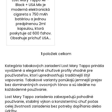
v
Lost Mary Tappo Air -
Black + USA Mix je
moderná elektronická
cigareta s 750 mAh
batériou a jednou
predplnenou 2ml
kapsulou, ktorá
poskytuje až 600 ťahov.
Obsahuje príchuť USA...
1
položiek celkom
O
v
Kategória tabakových zariadení Lost Mary Tappo prináša
l
vyvážené a elegantné chuťové profily vhodné pre
á
používateľov, ktorí uprednostňujú tradičnejší štýl
d
vapovania. Tabakové varianty ponúkajú jemnejší prejav
a
bez dominantných ovocných tónov a sú ideálne na
c
každodenné používanie.
i
Lost Mary Tappo zariadenia zabezpečujú pohodlné
e
používanie, stabilný výkon a konzistentnú chuť počas
p
celej životnosti zariadenia bez potreby dopĺňania alebo
r
údržby.