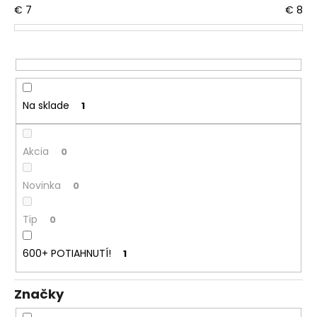
€
7
€
8
d
á
u
j
k
s
t
ť
o
?
v
Na sklade
1
Akcia
0
HĽADAŤ
Novinka
0
Tip
0
O
d
600+ POTIAHNUTÍ!
p
1
o
r
Značky
ú