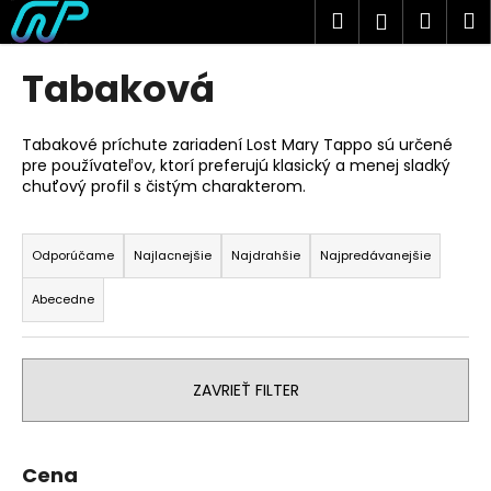
K
Prejsť
Hľadať
Náku
M
Prihlásen
na
o
obsah
Späť
Späť
košík
š
Tabaková
í
Č
k
o
Tabakové príchute zariadení Lost Mary Tappo sú určené
pre používateľov, ktorí preferujú klasický a menej sladký
p
chuťový profil s čistým charakterom.
o
R
t
a
r
Odporúčame
Najlacnejšie
Najdrahšie
Najpredávanejšie
d
e
Abecedne
e
b
n
u
i
j
ZAVRIEŤ FILTER
e
e
p
t
r
e
Cena
o
n