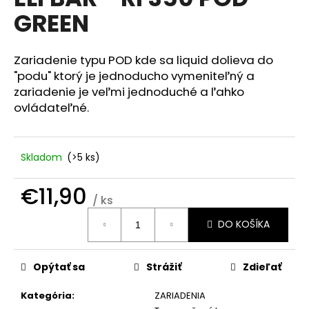
je
á
GREEN
0,0
z
j
5
s
hviezdičiek.
Zariadenie typu POD kde sa liquid dolieva do
ť
"podu" ktorý je jednoducho vymeniteľný a
?
zariadenie je veľmi jednoduché a ľahko
ovládateľné.
Skladom
(>5 ks)
HĽADAŤ
€11,90
/ ks
Jednotková
O
DO KOŠÍKA
cena:
d
p
o
Opýtať sa
Strážiť
Zdieľať
r
ú
Kategória
:
ZARIADENIA