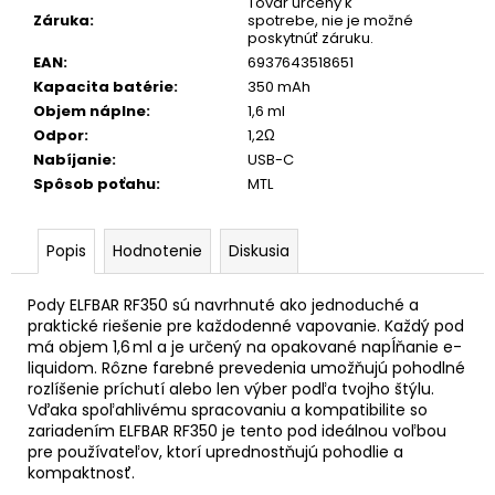
č
Tovar určený k
Záruka
:
spotrebe, nie je možné
a
poskytnúť záruku.
m
EAN
:
6937643518651
e
Kapacita batérie
:
350 mAh
Objem náplne
:
1,6 ml
Odpor
:
1,2Ω
FEDRS
ICE
Nabíjanie
:
USB-C
COOL
Spôsob poťahu
:
MTL
RASPBERRY
HARD
€2,99
Popis
Hodnotenie
Diskusia
Pody ELFBAR RF350 sú navrhnuté ako jednoduché a
praktické riešenie pre každodenné vapovanie. Každý pod
má objem 1,6 ml a je určený na opakované napĺňanie e-
liquidom. Rôzne farebné prevedenia umožňujú pohodlné
rozlíšenie príchutí alebo len výber podľa tvojho štýlu.
Vďaka spoľahlivému spracovaniu a kompatibilite so
zariadením ELFBAR RF350 je tento pod ideálnou voľbou
pre používateľov, ktorí uprednostňujú pohodlie a
kompaktnosť.