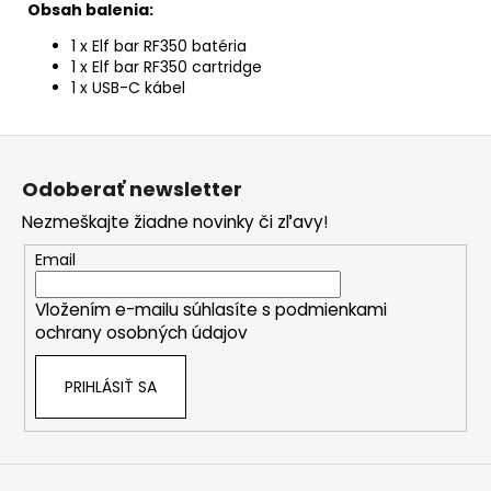
Obsah balenia:
1 x Elf bar RF350 batéria
1 x Elf bar RF350 cartridge
1 x USB-C kábel
Z
á
Odoberať newsletter
p
Nezmeškajte žiadne novinky či zľavy!
ä
t
Email
i
Vložením e-mailu súhlasíte s
podmienkami
e
ochrany osobných údajov
PRIHLÁSIŤ SA