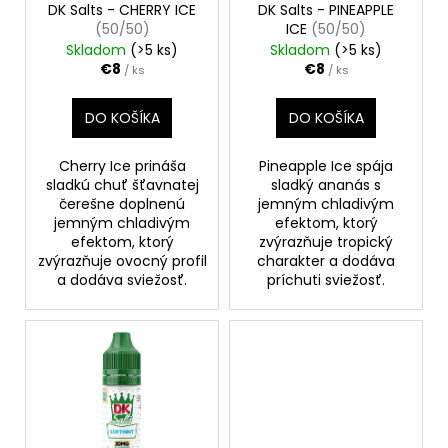
o
DK Salts - CHERRY ICE
DK Salts - PINEAPPLE
(50/50)
ICE
(50/50)
d
Skladom
(>5 ks)
Skladom
(>5 ks)
u
€8
€8
/ ks
/ ks
k
t
DO KOŠÍKA
DO KOŠÍKA
o
v
Cherry Ice prináša
Pineapple Ice spája
sladkú chuť šťavnatej
sladký ananás s
čerešne doplnenú
jemným chladivým
jemným chladivým
efektom, ktorý
efektom, ktorý
zvýrazňuje tropický
zvýrazňuje ovocný profil
charakter a dodáva
a dodáva sviežosť.
príchuti sviežosť.