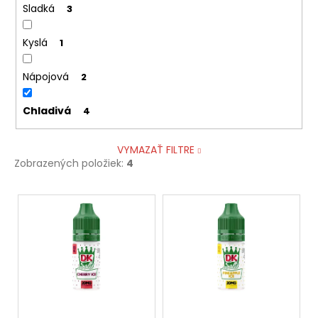
č
Sladká
3
a
m
Kyslá
1
e
Nápojová
2
GREATEST
COLD
Chladivá
4
DRY
8
MG
WHITE
VYMAZAŤ FILTRE
GOLD
Zobrazených položiek:
4
NICOTINE
POUCHES
V
[EXP:15.07.2026]
ý
€4,50
Pôvodne:
p
€4,90
i
s
p
r