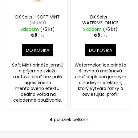
DK Salts - SOFT MINT
DK Salts -
(50/50)
WATERMELON ICE
(50/50)
Skladom
(>5 ks)
Skladom
(>5 ks)
€8
€8
/ ks
/ ks
DO KOŠÍKA
DO KOŠÍKA
Soft Mint prináša jemnú
Watermelon Ice prináša
a príjemne sviežu
šťavnatú melónovú
mätovú chuť bez príliš
chuť doplnenú jemným
agresívneho
chladivým efektom,
mentolového efektu.
ktorý vytvára ľahký a
Ideálna voľba na
osviežujúci profil.
celodenné používanie.
4
položiek celkom
O
v
Z
l