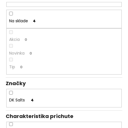
t
á
o
j
v
s
Na sklade
4
ť
?
Akcia
0
Novinka
0
HĽADAŤ
Tip
0
Značky
O
d
DK Salts
4
p
o
r
Charakteristika príchute
ú