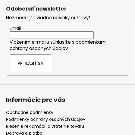
á
á
Odoberať newsletter
d
p
a
Nezmeškajte žiadne novinky či zľavy!
ä
c
t
Email
i
i
e
Vložením e-mailu súhlasíte s
podmienkami
e
p
ochrany osobných údajov
r
v
PRIHLÁSIŤ SA
k
y
v
ý
p
i
Informácie pre vás
s
u
Obchodné podmienky
Podmienky ochrany osobných údajov
Riešenie reklamácií a vrátenie tovaru
Doprava a platba