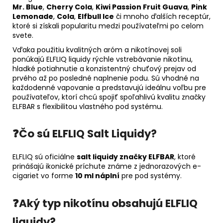
Mr. Blue
,
Cherry Cola
,
Kiwi Passion Fruit Guava
,
Pink
Lemonade
,
Cola
,
Elfbull Ice
či mnoho ďalších receptúr,
ktoré si získali popularitu medzi používateľmi po celom
svete.
Vďaka použitiu kvalitných aróm a nikotínovej soli
ponúkajú ELFLIQ liquidy rýchle vstrebávanie nikotínu,
hladké potiahnutie a konzistentný chuťový prejav od
prvého až po posledné naplnenie podu. Sú vhodné na
každodenné vapovanie a predstavujú ideálnu voľbu pre
používateľov, ktorí chcú spojiť spoľahlivú kvalitu značky
ELFBAR s flexibilitou vlastného pod systému.
❓Čo sú ELFLIQ Salt Liquidy?
ELFLIQ sú oficiálne
salt liquidy značky ELFBAR
, ktoré
prinášajú ikonické príchute známe z jednorazových e-
cigariet vo forme
10 ml náplní
pre pod systémy.
❓Aký typ nikotínu obsahujú ELFLIQ
liquidy?