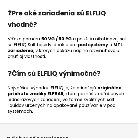
❓Pre aké zariadenia sú ELFLIQ
vhodné?
Vďaka pomeru
50 VG / 50 PG
a použitiu nikotínovej soli
sú ELFLIQ Salt Liquidy ideálne pre
pod systémy
a
MTL
zariadenia
, v ktorých dokážu naplno rozvinúť svoju
chuť aj vlastnosti.
❓Čím sú ELFLIQ výnimočné?
Najväčšou výhodou ELFLIQ je, že prinášajú
originálne
príchute značky ELFBAR
, ktoré poznáš z obľúbených
jednorazových zariadení, vo forme kvalitných salt
liquidov určených na opakované používanie v pod
systémoch.
Z
á