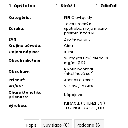
č
Opýtať sa
Strážiť
Zdieľať
a
m
Kategória
:
ELFLIQ e-liquidy
e
Tovar určený k
Záruka
:
spotrebe, nie je možné
poskytnúť záruku.
SALT
EAN
:
Zvoľte variant
SWITCH
Krajina pôvodu
:
Čína
-
STRAWBERRY
Objem náplne
:
10 ml
LYCHEE
20 mg/ml (2%) alebo 10
Obsah nikotínu
:
mg/ml (1%)
€6,95
Nikotín benzoát
Obsahuje
:
(nikotínová soľ)
Príchuť
:
Ananás a kokos
VG/PG
:
VG50% / PG50%
Charakteristika
Nápojová
príchute
:
IMIRACLE ( SHENZHEN )
Výrobca
:
TECHNOLOGY CO., LTD.
Popis
Súvisiace (8)
Podobné (6)