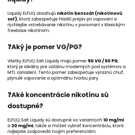
Liquidy ELFLIQ obsahujú
nikotín benzoát (nikotínovú
soľ)
, ktorá zabezpečuje hladší prejav pri vapovaní a
rýchlejšie vstrebávanie nikotínu v porovnaní s klasickým
freebase nikotínom.
❓Aký je pomer VG/PG?
Všetky ELFLIQ Salt Liquidy majú pomer
50 VG / 50 PG
,
ktorý je ideálny pre väčšinu moderných pod systémov a
MTL zariadení. Tento pomer zabezpečuje výraznú chuť,
plynulé vapovanie a optimálnu tvorbu pary.
❓Aké koncentrácie nikotínu sú
dostupné?
ELFLIQ Salt Liquidy sú dostupné vo variantoch
10 mg/ml
a
20 mg/ml
, takže si môžeš vybrať koncentráciu, ktorá
najlepšie zodpovedá tvojim preferenciám.