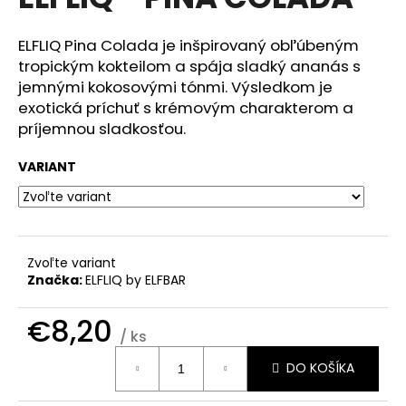
je
á
0,0
z
j
ELFLIQ Pina Colada je inšpirovaný obľúbeným
5
tropickým kokteilom a spája sladký ananás s
s
hviezdičiek.
jemnými kokosovými tónmi. Výsledkom je
ť
exotická príchuť s krémovým charakterom a
?
príjemnou sladkosťou.
VARIANT
HĽADAŤ
Zvoľte variant
Značka:
ELFLIQ by ELFBAR
O
d
€8,20
p
/ ks
o
Jednotková
r
DO KOŠÍKA
cena:
ú