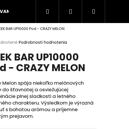
Hľadať
Prihlásenie
Nákupný
VANÉ NÁPLNE
CANNA
ENERGY VRECÚŠKA
EEK BAR UP10000 Pod - CRAZY MELON
košík
erné
dnotené
Podrobnosti hodnotenia
tenie
EK BAR UP10000
ktu
d - CRAZY MELON
ičiek.
y Melon spája niekoľko melónových
 do šťavnatej a osviežujúcej
nácie plnej sladkosti a letného
ného charakteru. Výsledkom je výrazná
huť s bohatou arómou a príjemne
kým prejavom.
Nasledujúce