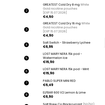
GREATEST Cold Dry 8 mg
White
Gold nicotine pouches
[EXP:15.07.2026]
€4,50
GREATEST Cold Dry 16 mg
White
Gold nicotine pouches
[EXP:15.07.2026]
€4,90
Salt Switch - Strawberry Lychee
€6,95
LOST MARY NERA 15k pod -
Watermelon Ice
€15,90
LOST MARY NERA 15k pod - Mint
€15,90
PABLO SUPER MINI RED
€5,49
ELFBAR 600 V2 Lemon & Lime
€6,90
Salt Brew Co Blackcurrant
(50/50)