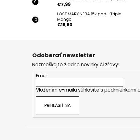
€7,99
LOST MARY NERA 15k pod - Triple
Mango
€15,90
Z
á
Odoberať newsletter
p
Nezmeškajte žiadne novinky či zľavy!
ä
t
Email
i
Vložením e-mailu súhlasíte s
podmienkami o
e
PRIHLÁSIŤ SA