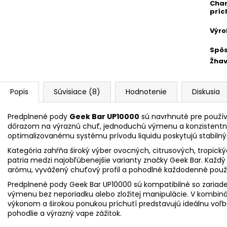
Char
príc
Výr
Spô
Žhav
Popis
Súvisiace (8)
Hodnotenie
Diskusia
Predplnené pody
Geek Bar UP10000
sú navrhnuté pre používa
dôrazom na výraznú chuť, jednoduchú výmenu a konzistentn
optimalizovanému systému prívodu liquidu poskytujú stabilný 
Kategória zahŕňa široký výber ovocných, citrusových, tropickýc
patria medzi najobľúbenejšie varianty značky Geek Bar. Každý
arómu, vyvážený chuťový profil a pohodlné každodenné použív
Predplnené pody Geek Bar UP10000 sú kompatibilné so zariad
výmenu bez neporiadku alebo zložitej manipulácie. V kombin
výkonom a širokou ponukou príchutí predstavujú ideálnu voľb
pohodlie a výrazný vape zážitok.