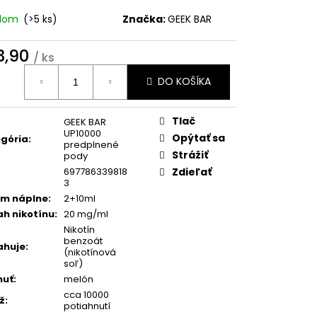
 DRY 16 MG
WHITE
 POUCHES
adom
(>5 ks)
Značka:
GEEK BAR
3,90
/ ks
0
otková
DO KOŠÍKA
:
Tlač
GEEK BAR
UP10000
Opýtať sa
gória
:
predplnené
Strážiť
pody
697786339818
Zdieľať
3
m náplne
:
2+10ml
h nikotínu
:
20 mg/ml
Nikotín
benzoát
ahuje
:
(nikotínová
soľ)
huť
:
melón
cca 10000
ž
:
potiahnutí