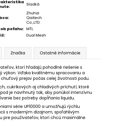
akteristika
Sladká
hute
:
Zhuhai
obca
:
Qisitech
Co.,LTD.
sob poťahu
:
MTL
ič
:
Dual Mesh
Značka
Ostatné informácie
teľov, ktorí hľadajú pohodlné riešenie s
ý výkon. Vďaka kvalitnému spracovaniu a
chuťový prejav počas celej životnosti podu.
h, cukríkových aj chladivých príchutí, ktoré
 pod je navrhnutý tak, aby ponúkol intenzívnu
anie bez potreby dopĺňania liquidu.
eniami série UP10000 a umožňujú rýchlu
ácii s moderným dizajnom, spoľahlivým
u pre používateľov, ktorí chcú maximálne