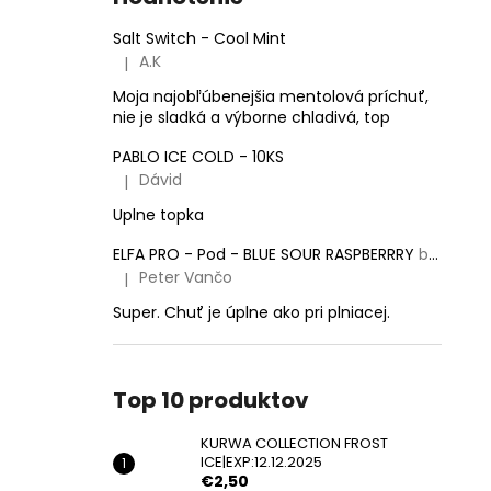
KURWA COLLECTION FROST
ICE|EXP:12.12.2025
Salt Switch - Cool Mint
€2,50
A.K
|
Pôvodne:
€5,50
Hodnotenie produktu je 5 z 5 hviezdičiek.
Moja najobľúbenejšia mentolová príchuť,
nie je sladká a výborne chladivá, top
PABLO ICE COLD - 10KS
Dávid
|
Hodnotenie produktu je 5 z 5 hviezdičiek.
Uplne topka
ELFA PRO - Pod - BLUE SOUR RASPBERRRY
balenie obsahuje 2 pody!
Peter Vančo
|
Hodnotenie produktu je 5 z 5 hviezdičiek.
Super. Chuť je úplne ako pri plniacej.
Top 10 produktov
KURWA COLLECTION FROST
ICE|EXP:12.12.2025
€2,50