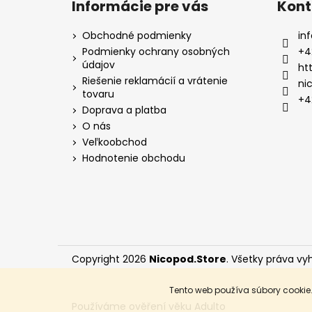
Informácie pre vás
Kont
Obchodné podmienky
inf
Podmienky ochrany osobných
+4
údajov
ht
Riešenie reklamácií a vrátenie
ni
tovaru
+4
Doprava a platba
O nás
Veľkoobchod
Hodnotenie obchodu
Copyright 2026
Nicopod.Store
. Všetky práva vy
Tento web používa súbory cookie
Používáme
ověření věku Adulto