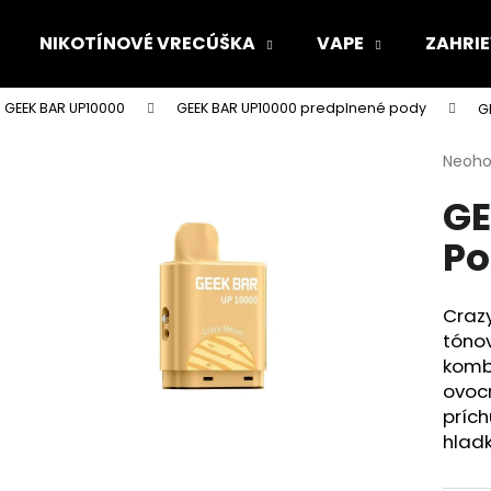
NIKOTÍNOVÉ VRECÚŠKA
VAPE
ZAHRIE
GEEK BAR UP10000
GEEK BAR UP10000 predplnené pody
G
Čo potrebujete nájsť?
Priem
Neoho
hodno
GE
produ
HĽADAŤ
je
Po
0,0
z
5
Odporúčame
hviezd
Craz
tónov
kombi
ovoc
príc
hlad