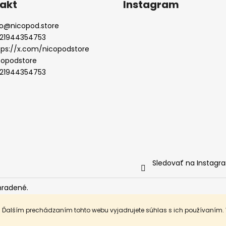
akt
Instagram
o
@
nicopod.store
21944354753
tps://x.com/nicopodstore
copodstore
21944354753
Sledovať na Instagr
hradené.
. Ďalším prechádzaním tohto webu vyjadrujete súhlas s ich používaním.