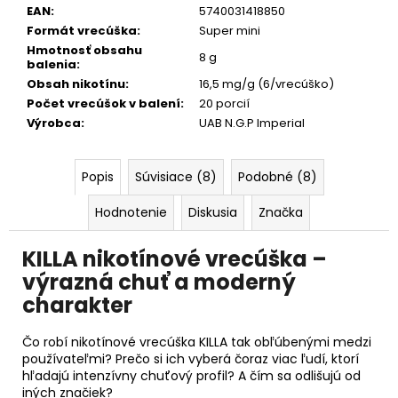
č
EAN
:
5740031418850
a
Formát vrecúška
:
Super mini
m
Hmotnosť obsahu
8 g
e
balenia
:
Obsah nikotínu
:
16,5 mg/g (6/vrecúško)
Počet vrecúšok v balení
:
20 porcií
GREATEST
Výrobca
:
UAB N.G.P Imperial
COLD
DRY
16
MG
Popis
Súvisiace (8)
Podobné (8)
WHITE
GOLD
Hodnotenie
Diskusia
Značka
NICOTINE
POUCHES
[EXP:15.07.2026]
KILLA nikotínové vrecúška –
€4,90
výrazná chuť a moderný
Pôvodne:
charakter
€5,90
Čo robí nikotínové vrecúška KILLA tak obľúbenými medzi
používateľmi? Prečo si ich vyberá čoraz viac ľudí, ktorí
hľadajú intenzívny chuťový profil? A čím sa odlišujú od
iných značiek?