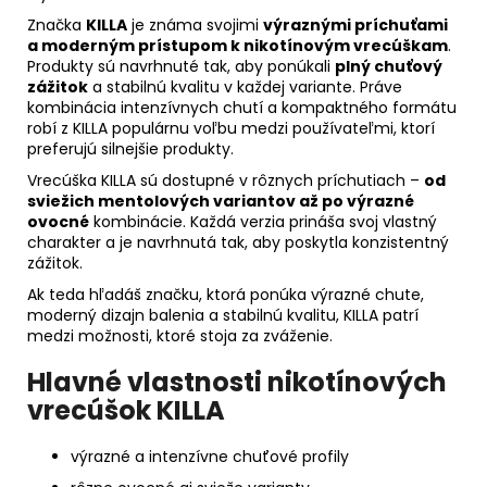
Značka
KILLA
je známa svojimi
výraznými príchuťami
a moderným prístupom k nikotínovým vrecúškam
.
Produkty sú navrhnuté tak, aby ponúkali
plný chuťový
zážitok
a stabilnú kvalitu v každej variante. Práve
kombinácia intenzívnych chutí a kompaktného formátu
robí z KILLA populárnu voľbu medzi používateľmi, ktorí
preferujú silnejšie produkty.
Vrecúška KILLA sú dostupné v rôznych príchutiach –
od
sviežich mentolových variantov až po výrazné
ovocné
kombinácie. Každá verzia prináša svoj vlastný
charakter a je navrhnutá tak, aby poskytla konzistentný
zážitok.
Ak teda hľadáš značku, ktorá ponúka výrazné chute,
moderný dizajn balenia a stabilnú kvalitu, KILLA patrí
medzi možnosti, ktoré stoja za zváženie.
Hlavné vlastnosti nikotínových
vrecúšok KILLA
výrazné a intenzívne chuťové profily