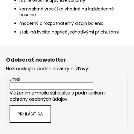
rôzne ovocné aj svieže varianty
kompaktné vrecúška vhodné na každodenné
nosenie
moderný a rozpoznateľný dizajn balenia
stabilná kvalita naprieč jednotlivými príchuťami
Z
á
Odoberať newsletter
p
Nezmeškajte žiadne novinky či zľavy!
ä
t
Email
i
Vložením e-mailu súhlasíte s
podmienkami
e
ochrany osobných údajov
PRIHLÁSIŤ SA