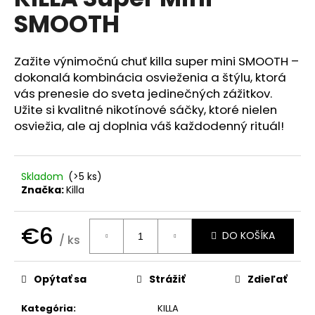
je
á
SMOOTH
0,0
z
j
5
s
hviezdičiek.
Zažite výnimočnú chuť killa super mini SMOOTH –
ť
dokonalá kombinácia osvieženia a štýlu, ktorá
?
vás prenesie do sveta jedinečných zážitkov.
Užite si kvalitné nikotínové sáčky, ktoré nielen
osviežia, ale aj doplnia váš každodenný rituál!
HĽADAŤ
Skladom
(>5 ks)
Značka:
Killa
O
€6
DO KOŠÍKA
d
/ ks
p
Jednotková
cena:
o
Opýtať sa
Strážiť
Zdieľať
r
ú
Kategória
:
KILLA