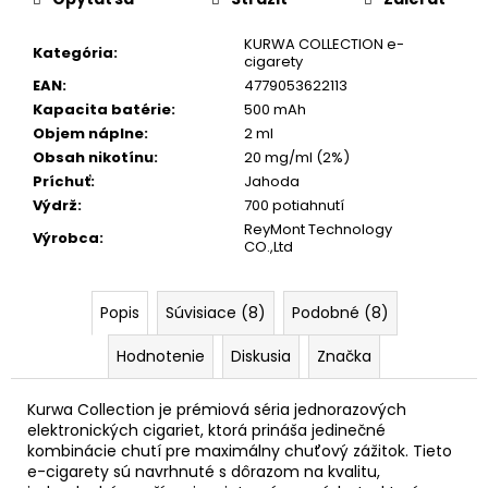
č
a
KURWA COLLECTION e-
m
Kategória
:
cigarety
e
EAN
:
4779053622113
Kapacita batérie
:
500 mAh
Objem náplne
:
2 ml
KURWA
COLLECTION
Obsah nikotínu
:
20 mg/ml (2%)
FROST
Príchuť
:
Jahoda
ICE|EXP:12.12.2025
Výdrž
:
700 potiahnutí
€2,50
ReyMont Technology
Výrobca
:
Pôvodne:
CO.,Ltd
€5,50
Popis
Súvisiace (8)
Podobné (8)
Hodnotenie
Diskusia
Značka
Kurwa Collection je prémiová séria jednorazových
elektronických cigariet, ktorá prináša jedinečné
kombinácie chutí pre maximálny chuťový zážitok. Tieto
e-cigarety sú navrhnuté s dôrazom na kvalitu,