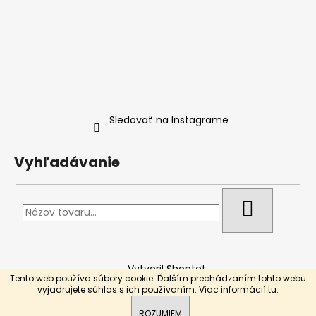
Sledovať na Instagrame
Vyhľadávanie
HĽADAŤ
Vytvoril Shoptet
Tento web používa súbory cookie. Ďalším prechádzaním tohto webu
Copyright 2026
Nicopod.Store
. Všetky práva vyhradené.
vyjadrujete súhlas s ich používaním. Viac informácií
tu
.
ROZUMIEM