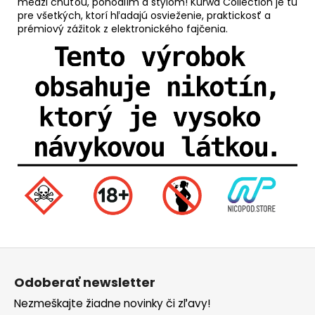
medzi chuťou, pohodlím a štýlom! Kurwa Collection je tu
pre všetkých, ktorí hľadajú osvieženie, praktickosť a
prémiový zážitok z elektronického fajčenia.
Z
á
Odoberať newsletter
p
Nezmeškajte žiadne novinky či zľavy!
ä