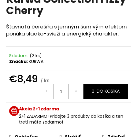
je
á
Cherry
0,0
z
j
5
s
hviezdičiek.
Šťavnatá čerešňa s jemným šumivým efektom
ť
ponúka sladko-svieži a energický charakter.
?
Skladom
(2 ks)
Značka:
KURWA
HĽADAŤ
€8,49
/ ks
Jednotková
DO KOŠÍKA
cena:
O
d
Akcia 2+1 zdarma
p
2+1 ZADARMO! Pridajte 3 produkty do košíka a ten
o
tretí máte zadarmo!
r
ú
Opýtať sa
Strážiť
Zdieľať