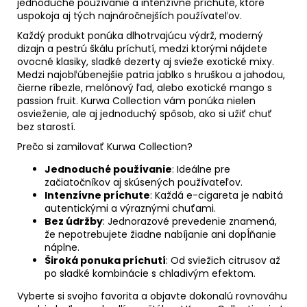
jednoduché používanie a intenzívne príchute, ktoré
uspokoja aj tých najnáročnejších používateľov.
Každý produkt ponúka dlhotrvajúcu výdrž, moderný
dizajn a pestrú škálu príchutí, medzi ktorými nájdete
ovocné klasiky, sladké dezerty aj svieže exotické mixy.
Medzi najobľúbenejšie patria jablko s hruškou a jahodou,
čierne ríbezle, melónový ľad, alebo exotické mango s
passion fruit. Kurwa Collection vám ponúka nielen
osvieženie, ale aj jednoduchý spôsob, ako si užiť chuť
bez starostí.
Prečo si zamilovať Kurwa Collection?
Jednoduché používanie
: Ideálne pre
začiatočníkov aj skúsených používateľov.
Intenzívne príchute
: Každá e-cigareta je nabitá
autentickými a výraznými chuťami.
Bez údržby
: Jednorazové prevedenie znamená,
že nepotrebujete žiadne nabíjanie ani dopĺňanie
náplne.
Široká ponuka príchutí
: Od sviežich citrusov až
po sladké kombinácie s chladivým efektom.
Vyberte si svojho favorita a objavte dokonalú rovnováhu