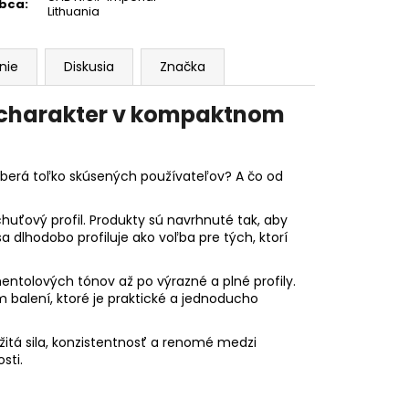
obca
:
Lithuania
nie
Diskusia
Značka
ý charakter v kompaktnom
yberá toľko skúsených používateľov? A čo od
huťový profil. Produkty sú navrhnuté tak, aby
 dlhodobo profiluje ako voľba pre tých, ktorí
entolových tónov až po výrazné a plné profily.
 balení, ktoré je praktické a jednoducho
itá sila, konzistentnosť a renomé medzi
sti.