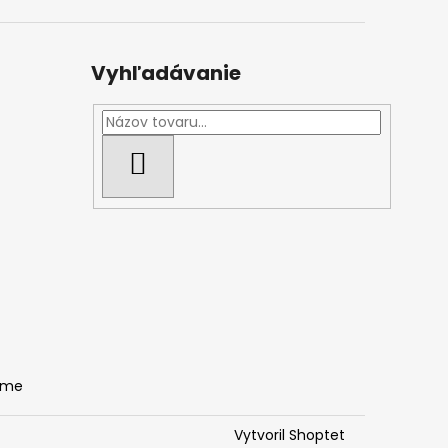
Vyhľadávanie
HĽADAŤ
ame
Vytvoril Shoptet