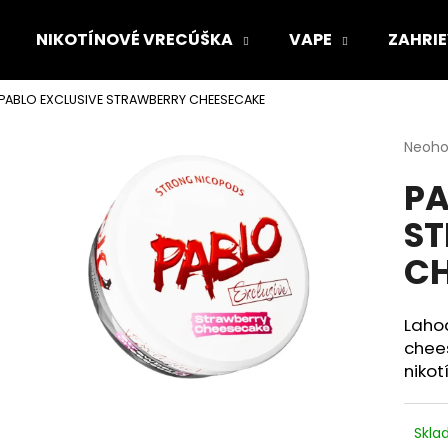
NIKOTÍNOVÉ VRECÚŠKA
VAPE
ZAHRIE
PABLO EXCLUSIVE STRAWBERRY CHEESECAKE
Čo potrebujete nájsť?
Priem
Neoho
hodno
PA
produ
HĽADAŤ
je
S
0,0
z
CH
5
Odporúčame
hviezd
Laho
chee
nikot
Skl