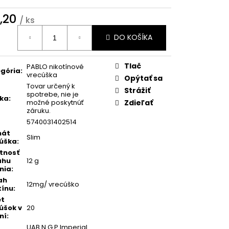
 DRY 16 MG
WHITE
 POUCHES
,20
/ ks
otková
DO KOŠÍKA
:
0
Tlač
PABLO nikotínové
gória
:
vrecúška
Opýtať sa
Tovar určený k
Strážiť
spotrebe, nie je
ka
:
možné poskytnúť
Zdieľať
záruku.
5740031402514
mát
Slim
úška
:
tnosť
ahu
12 g
nia
:
ah
12mg/ vrecúško
tínu
:
et
úšok v
20
ní
:
UAB N.G.P Imperial