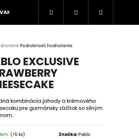
Hľadať
Prihlásenie
Nákupný
VANÉ NÁPLNE
CANNA
ENERGY VRECÚŠKA
košík
erné
dnotené
Podrobnosti hodnotenia
tenie
BLO EXCLUSIVE
ktu
TRAWBERRY
EESECAKE
ičiek.
dná kombinácia jahody a krémového
secaku pre gurmánsky zážitok so silným
ínom.
Nasledujúce
adom
(>5 ks)
Značka:
Pablo