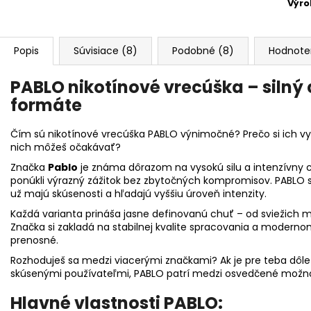
Výr
Popis
Súvisiace (8)
Podobné (8)
Hodnote
PABLO nikotínové vrecúška – siln
formáte
Čím sú nikotínové vrecúška PABLO výnimočné? Prečo si ich v
nich môžeš očakávať?
Značka
Pablo
je známa dôrazom na vysokú silu a intenzívny c
ponúkli výrazný zážitok bez zbytočných kompromisov. PABLO sa
už majú skúsenosti a hľadajú vyššiu úroveň intenzity.
Každá varianta prináša jasne definovanú chuť – od sviežich m
Značka si zakladá na stabilnej kvalite spracovania a modernom
prenosné.
Rozhoduješ sa medzi viacerými značkami? Ak je pre teba dôlež
skúsenými používateľmi, PABLO patrí medzi osvedčené možno
Hlavné vlastnosti PABLO: