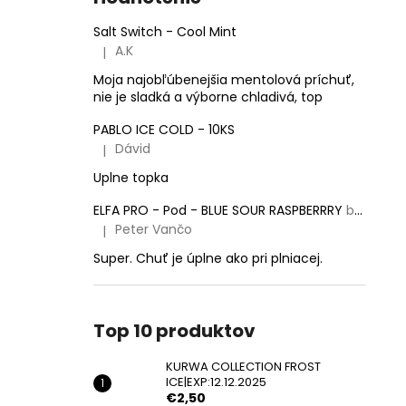
KURWA COLLECTION FROST
ICE|EXP:12.12.2025
Salt Switch - Cool Mint
€2,50
A.K
|
Pôvodne:
€5,50
Hodnotenie produktu je 5 z 5 hviezdičiek.
Moja najobľúbenejšia mentolová príchuť,
nie je sladká a výborne chladivá, top
PABLO ICE COLD - 10KS
Dávid
|
Hodnotenie produktu je 5 z 5 hviezdičiek.
Uplne topka
ELFA PRO - Pod - BLUE SOUR RASPBERRRY
balenie obsahuje 2 pody!
Peter Vančo
|
Hodnotenie produktu je 5 z 5 hviezdičiek.
Super. Chuť je úplne ako pri plniacej.
Top 10 produktov
KURWA COLLECTION FROST
ICE|EXP:12.12.2025
€2,50