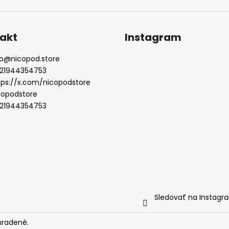
akt
Instagram
o
@
nicopod.store
21944354753
tps://x.com/nicopodstore
copodstore
21944354753
Sledovať na Instagr
hradené.