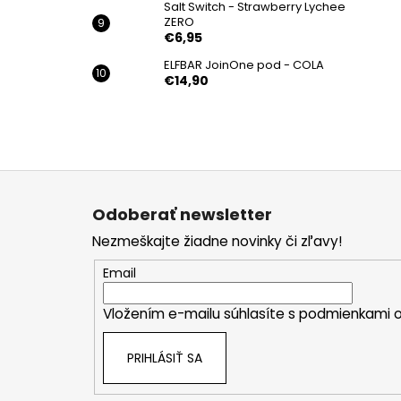
Salt Switch - Strawberry Lychee
ZERO
€6,95
ELFBAR JoinOne pod - COLA
€14,90
Z
á
Odoberať newsletter
p
Nezmeškajte žiadne novinky či zľavy!
ä
t
Email
i
Vložením e-mailu súhlasíte s
podmienkami o
e
PRIHLÁSIŤ SA