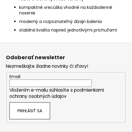
kompaktné vrecúška vhodné na každodenné
nosenie
moderný a rozpoznateľný dizajn balenia
stabilná kvalita naprieč jednotlivými príchuťami
Z
á
Odoberať newsletter
p
Nezmeškajte žiadne novinky či zľavy!
ä
t
Email
i
Vložením e-mailu súhlasíte s
podmienkami
e
ochrany osobných údajov
PRIHLÁSIŤ SA