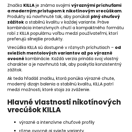
Značka
KILLA
je známa svojimi
výraznými príchuťami
a moderným prístupom k nikotínovým vrecúškam
.
Produkty sú navrhnuté tak, aby ponúkali
plný chuťový
zážitok
a stabilnú kvalitu v každej variante. Práve
kombinácia intenzívnych chutí a kompaktného formátu
robí z KILLA populárnu voľbu medzi používateľmi, ktorí
preferujú silnejšie produkty.
Vrecúška KILLA sú dostupné v rôznych príchutiach –
od
sviežich mentolových variantov až po výrazné
ovocné
kombinácie. Každá verzia prináša svoj vlastný
charakter a je navrhnutá tak, aby poskytla konzistentný
zážitok.
Ak teda hľadáš značku, ktorá ponúka výrazné chute,
moderný dizajn balenia a stabilnú kvalitu, KILLA patrí
medzi možnosti, ktoré stoja za zváženie.
Hlavné vlastnosti nikotínových
vrecúšok KILLA
výrazné a intenzívne chuťové profily
rôzne ovocné aj svieže varianty