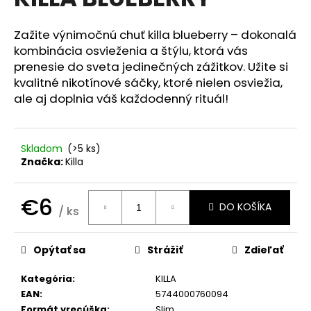
je
á
0,0
z
j
Zažite výnimočnú chuť killa blueberry – dokonalá
5
kombinácia osvieženia a štýlu, ktorá vás
s
hviezdičiek.
prenesie do sveta jedinečných zážitkov. Užite si
ť
kvalitné nikotínové sáčky, ktoré nielen osviežia,
?
ale aj doplnia váš každodenný rituál!
Skladom
(>5 ks)
HĽADAŤ
Značka:
Killa
€6
DO KOŠÍKA
/ ks
O
Jednotková
d
cena:
p
Opýtať sa
Strážiť
Zdieľať
o
Kategória
:
KILLA
r
EAN
:
5744000760094
ú
Formát vrecúška
:
Slim