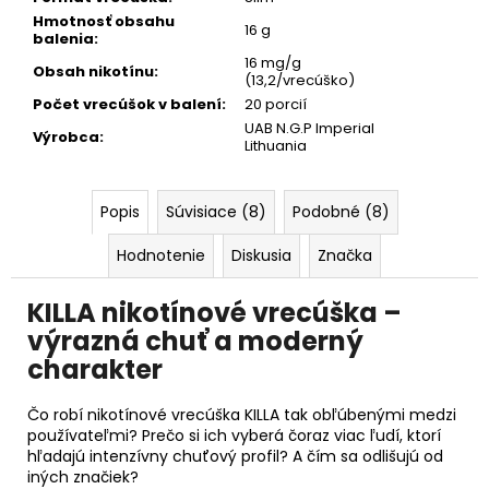
č
Hmotnosť obsahu
a
16 g
balenia
:
m
16 mg/g
e
Obsah nikotínu
:
(13,2/vrecúško)
Počet vrecúšok v balení
:
20 porcií
UAB N.G.P Imperial
Výrobca
:
SALT
Lithuania
BREW
CO
BLACKCURRANT
Popis
Súvisiace (8)
Podobné (8)
(50/50)
€7,99
Hodnotenie
Diskusia
Značka
KILLA nikotínové vrecúška –
výrazná chuť a moderný
charakter
Čo robí nikotínové vrecúška KILLA tak obľúbenými medzi
používateľmi? Prečo si ich vyberá čoraz viac ľudí, ktorí
hľadajú intenzívny chuťový profil? A čím sa odlišujú od
iných značiek?