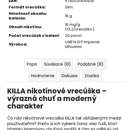
č
EAN
:
5740031400930
a
Formát vrecúška
:
Slim
m
Hmotnosť obsahu
16 g
balenia
:
e
16 mg/g
Obsah nikotínu
:
(13,2/vrecúško)
Počet vrecúšok v balení
:
20 porcií
SALT
SWITCH
UAB N.G.P Imperial
Výrobca
:
-
Lithuania
CHERRY
€6,95
Popis
Súvisiace (8)
Podobné (8)
Hodnotenie
Diskusia
Značka
KILLA nikotínové vrecúška –
výrazná chuť a moderný
charakter
Čo robí nikotínové vrecúška KILLA tak obľúbenými medzi
používateľmi? Prečo si ich vyberá čoraz viac ľudí, ktorí
hľadajú intenzívny chuťový profil? A čím sa odlišujú od