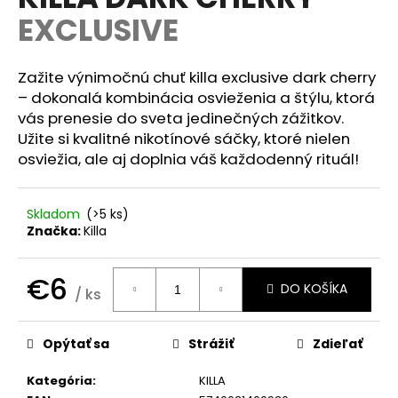
je
á
EXCLUSIVE
0,0
z
j
5
s
hviezdičiek.
Zažite výnimočnú chuť killa exclusive dark cherry
ť
– dokonalá kombinácia osvieženia a štýlu, ktorá
?
vás prenesie do sveta jedinečných zážitkov.
Užite si kvalitné nikotínové sáčky, ktoré nielen
osviežia, ale aj doplnia váš každodenný rituál!
HĽADAŤ
Skladom
(>5 ks)
Značka:
Killa
€6
O
DO KOŠÍKA
/ ks
d
Jednotková
p
cena:
o
Opýtať sa
Strážiť
Zdieľať
r
ú
Kategória
:
KILLA