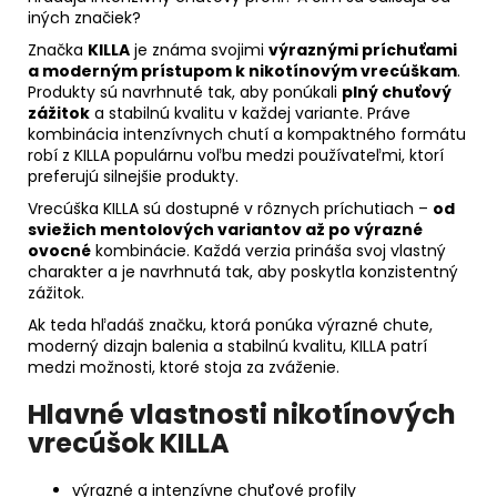
iných značiek?
Značka
KILLA
je známa svojimi
výraznými príchuťami
a moderným prístupom k nikotínovým vrecúškam
.
Produkty sú navrhnuté tak, aby ponúkali
plný chuťový
zážitok
a stabilnú kvalitu v každej variante. Práve
kombinácia intenzívnych chutí a kompaktného formátu
robí z KILLA populárnu voľbu medzi používateľmi, ktorí
preferujú silnejšie produkty.
Vrecúška KILLA sú dostupné v rôznych príchutiach –
od
sviežich mentolových variantov až po výrazné
ovocné
kombinácie. Každá verzia prináša svoj vlastný
charakter a je navrhnutá tak, aby poskytla konzistentný
zážitok.
Ak teda hľadáš značku, ktorá ponúka výrazné chute,
moderný dizajn balenia a stabilnú kvalitu, KILLA patrí
medzi možnosti, ktoré stoja za zváženie.
Hlavné vlastnosti nikotínových
vrecúšok KILLA
výrazné a intenzívne chuťové profily