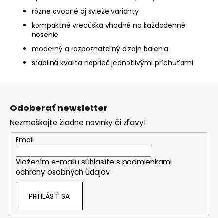
rôzne ovocné aj svieže varianty
kompaktné vrecúška vhodné na každodenné
nosenie
moderný a rozpoznateľný dizajn balenia
stabilná kvalita naprieč jednotlivými príchuťami
Z
á
Odoberať newsletter
p
Nezmeškajte žiadne novinky či zľavy!
ä
t
Email
i
Vložením e-mailu súhlasíte s
podmienkami
e
ochrany osobných údajov
PRIHLÁSIŤ SA